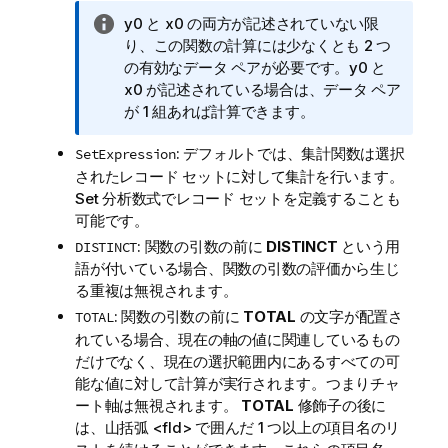
情
y0
と
x0
の両方が記述されていない限
報
り、この関数の計算には少なくとも 2 つ
メ
の有効なデータ ペアが必要です。
y0
と
モ
x0
が記述されている場合は、データ ペア
が 1 組あれば計算できます。
: デフォルトでは、集計関数は選択
SetExpression
されたレコード セットに対して集計を行います。
Set 分析数式でレコード セットを定義することも
可能です。
: 関数の引数の前に
DISTINCT
という用
DISTINCT
語が付いている場合、関数の引数の評価から生じ
る重複は無視されます。
: 関数の引数の前に
TOTAL
の文字が配置さ
TOTAL
れている場合、現在の軸の値に関連しているもの
だけでなく、現在の選択範囲内にあるすべての可
能な値に対して計算が実行されます。つまりチャ
ート軸は無視されます。
TOTAL
修飾子の後に
は、山括弧
<fld>
で囲んだ 1 つ以上の項目名のリ