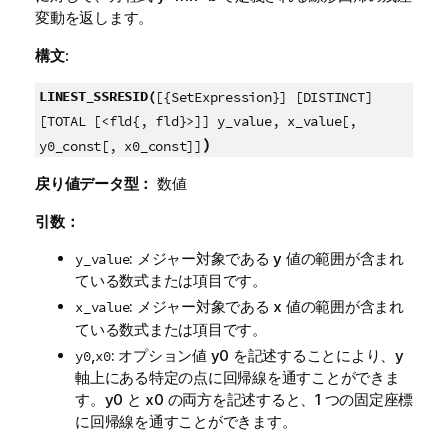
変動を返します。
構文:
LINEST_SSRESID(
[{SetExpression}] [DISTINCT]
[TOTAL [<fld{, fld}>]] y_value, x_value[,
)
y0_const[, x0_const]]
戻り値データ型：
数値
引数：
: メジャー対象である
y
値の範囲が含まれ
y_value
ている数式または項目です。
: メジャー対象である
x
値の範囲が含まれ
x_value
ている数式または項目です。
,
: オプション値
y0
を記述することにより、y
y0
x0
軸上にある特定の点に回帰線を通すことができま
す。
y0
と
x0
の両方を記述すると、1 つの固定座標
に回帰線を通すことができます。