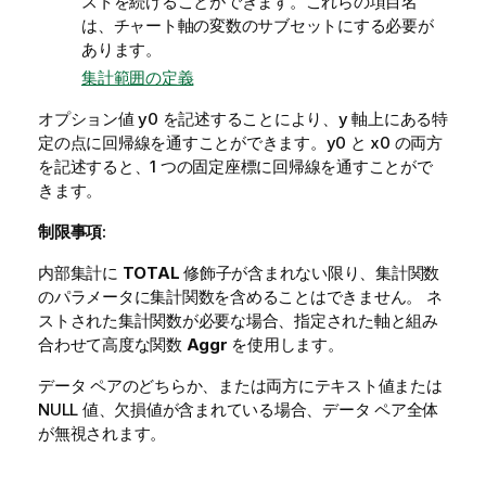
ストを続けることができます。これらの項目名
は、チャート軸の変数のサブセットにする必要が
あります。
集計範囲の定義
オプション値
y0
を記述することにより、y 軸上にある特
定の点に回帰線を通すことができます。
y0
と
x0
の両方
を記述すると、1 つの固定座標に回帰線を通すことがで
きます。
制限事項:
内部集計に
TOTAL
修飾子が含まれない限り、集計関数
のパラメータに集計関数を含めることはできません。 ネ
ストされた集計関数が必要な場合、指定された軸と組み
合わせて高度な関数
Aggr
を使用します。
データ ペアのどちらか、または両方にテキスト値または
NULL
値、欠損値が含まれている場合、データ ペア全体
が無視されます。