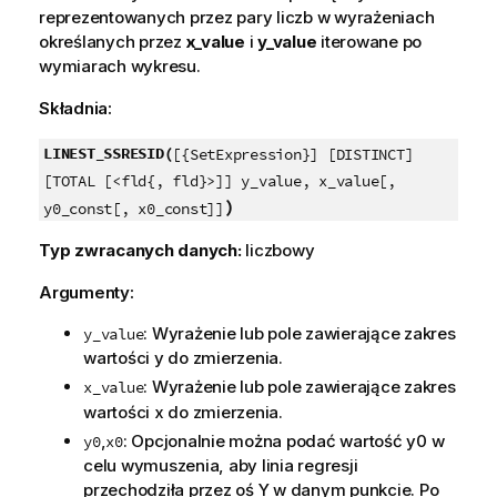
reprezentowanych przez pary liczb w wyrażeniach
określanych przez
x_value
i
y_value
iterowane po
wymiarach wykresu.
Składnia:
LINEST_SSRESID(
[{SetExpression}] [DISTINCT]
[TOTAL [<fld{, fld}>]] y_value, x_value[,
)
y0_const[, x0_const]]
Typ zwracanych danych:
liczbowy
Argumenty:
: Wyrażenie lub pole zawierające zakres
y_value
wartości
y
do zmierzenia.
: Wyrażenie lub pole zawierające zakres
x_value
wartości
x
do zmierzenia.
,
: Opcjonalnie można podać wartość
y0
w
y0
x0
celu wymuszenia, aby linia regresji
przechodziła przez oś Y w danym punkcie. Po