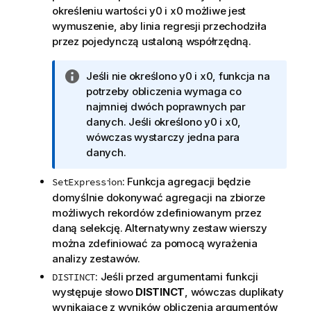
określeniu wartości
y0
i
x0
możliwe jest
wymuszenie, aby linia regresji przechodziła
przez pojedynczą ustaloną współrzędną.
I
Jeśli nie określono
y0
i
x0
, funkcja na
n
potrzeby obliczenia wymaga co
f
najmniej dwóch poprawnych par
o
danych. Jeśli określono
y0
i
x0
,
r
wówczas wystarczy jedna para
m
danych.
a
: Funkcja agregacji będzie
SetExpression
c
domyślnie dokonywać agregacji na zbiorze
j
możliwych rekordów zdefiniowanym przez
a
daną selekcję. Alternatywny zestaw wierszy
można zdefiniować za pomocą wyrażenia
analizy zestawów.
: Jeśli przed argumentami funkcji
DISTINCT
występuje słowo
DISTINCT
, wówczas duplikaty
wynikające z wyników obliczenia argumentów