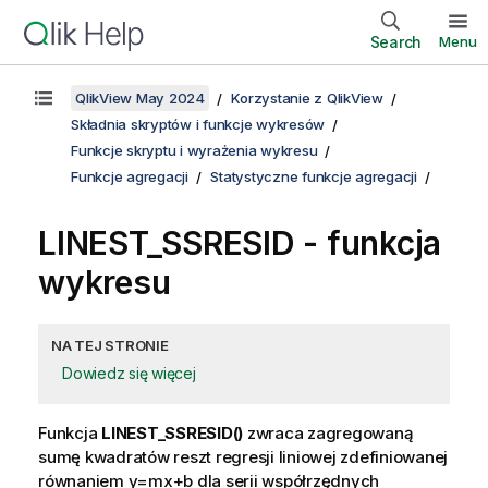
Search
Menu
QlikView May 2024
Korzystanie z QlikView
Składnia skryptów i funkcje wykresów
Funkcje skryptu i wyrażenia wykresu
Funkcje agregacji
Statystyczne funkcje agregacji
LINEST_SSRESID
- funkcja
wykresu
NA TEJ STRONIE
Dowiedz się więcej
Funkcja
LINEST_SSRESID()
zwraca zagregowaną
sumę kwadratów reszt regresji liniowej zdefiniowanej
równaniem
y=mx+b
dla serii współrzędnych