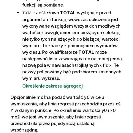
funkcji są pomijane.
: Jeśli słowo
TOTAL
występuje przed
TOTAL
argumentami funkcji, wówczas obliczenie jest
wykonywane względem wszystkich możliwych
wartości z uwzględnieniem bieżących selekcji,
nie tylko tych należących do bieżącej wartości
wymiaru, to znaczy z pominięciem wymiarów
wykresu. Po kwalifikatorze
TOTAL
może
następować lista zawierająca co najmniej jedną
nazwę pola w nawiasach trójkątnych
<fld>
. Te
nazwy pól powinny być podzbiorem zmiennych
wymiaru wykresu.
Określenie zakresu agregacji
Opcjonalnie można podać wartość
y0
w celu
wymuszenia, aby linia regresji przechodziła przez oś
Y w danym punkcie. Po określeniu wartości
y0
i
x0
możliwe jest wymuszenie, aby linia regresji
przechodziła przez pojedynczą ustaloną
współrzędną.