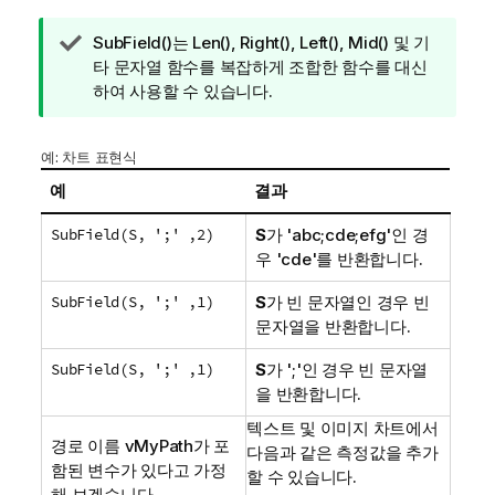
팁
SubField()
는
Len()
,
Right()
,
Left()
,
Mid()
및 기
메
타 문자열 함수를 복잡하게 조합한 함수를 대신
모
하여 사용할 수 있습니다.
예: 차트 표현식
예
결과
SubField(S, ';' ,2)
S
가
'abc;cde;efg'
인 경
우
'cde'
를 반환합니다.
SubField(S, ';' ,1)
S
가 빈 문자열인 경우 빈
문자열을 반환합니다.
SubField(S, ';' ,1)
S
가
';'
인 경우 빈 문자열
을 반환합니다.
텍스트 및 이미지 차트에서
경로 이름
vMyPath
가 포
다음과 같은 측정값을 추가
함된 변수가 있다고 가정
할 수 있습니다.
해 보겠습니다.