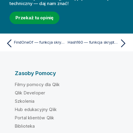
techniczny — daj nam znać!
Przekaż tu opinię
FindOneOf — funkcja skryptu i funkcja wykresu
Hash160 — funkcja skryptu i funkcja wykresu
Zasoby Pomocy
Filmy pomocy dla Qlik
Qlik Developer
Szkolenia
Hub edukacyjny Qlik
Portal klientów Qlik
Biblioteka