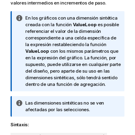
valores intermedios en incrementos de paso.
N
En los gráficos con una dimensión sintética
o
creada con la función
ValueLoop
es posible
t
referenciar el valor de la dimensión
a
correspondiente a una celda específica de
i
la expresión restableciendo la función
n
ValueLoop
con los mismos parámetros que
f
en la expresión del gráfico. La función, por
o
supuesto, puede utilizarse en cualquier parte
r
del diseño, pero aparte de su uso en las
m
dimensiones sintéticas, sólo tendrá sentido
a
dentro de una función de agregación.
t
i
N
Las dimensiones sintéticas no se ven
v
o
afectadas por las selecciones.
a
t
a
Sintaxis:
i