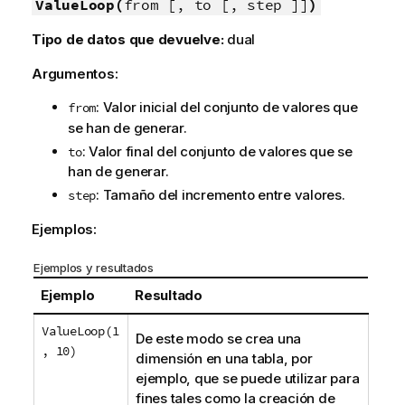
n
ValueLoop(
from [, to [, step ]]
)
f
Tipo de datos que devuelve:
dual
o
r
Argumentos:
m
a
: Valor inicial del conjunto de valores que
from
t
se han de generar.
i
: Valor final del conjunto de valores que se
to
v
han de generar.
a
: Tamaño del incremento entre valores.
step
Ejemplos:
Ejemplos y resultados
Ejemplo
Resultado
ValueLoop(1
De este modo se crea una
, 10)
dimensión en una tabla, por
ejemplo, que se puede utilizar para
fines tales como la creación de