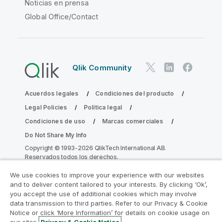
Noticias en prensa
Global Office/Contact
Qlik Community
Acuerdos legales
Condiciones del producto
Legal Policies
Política legal
Condiciones de uso
Marcas comerciales
Do Not Share My Info
Copyright © 1993-2026 QlikTech International AB.
Reservados todos los derechos.
We use cookies to improve your experience with our websites
and to deliver content tailored to your interests. By clicking ‘Ok’,
Únase al Programa de modernización de
you accept the use of additional cookies which may involve
data transmission to third parties. Refer to our Privacy & Cookie
la analítica
Notice or click ‘More Information’ for details on cookie usage on