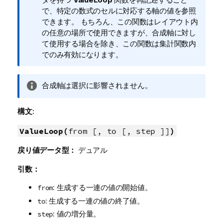
モ
で、特定の数式のセルに対応する軸の値を参照
できます。 もちろん、この関数はレイアウト内
の任意の場所で使用できますが、合成軸に対し
て使用する場合を除き、この関数は集計関数内
でのみ有効になります。
情
合成軸は選択に影響されません。
報
メ
構文:
モ
ValueLoop(
from [, to [, step ]]
)
戻り値データ型：
デュアル
引数：
: 生成する一連の値の開始値。
from
: 生成する一連の値の終了値。
to
: 値の増分量。
step