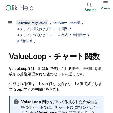
メニュ
Search
ー
QlikView May 2024
QlikView での作業
スクリプト構文およびチャート関数
スクリプトの関数とチャートの数式
集計関数
合成軸関数
ValueLoop
- チャート関数
ValueLoop()
は、計算軸で使用される場合、合成軸を形
成する反復処理された値のセットを返します。
生成される値は、
from
値から始まり、
to
値で終了しま
す (step 増分の中間値を含む)。
情
ValueLoop
関数を用いて作成された合成軸を
報
持つチャートでは、チャート式に同じパラメー
メ
タを持つ
ValueLoop
関数を再記述すること