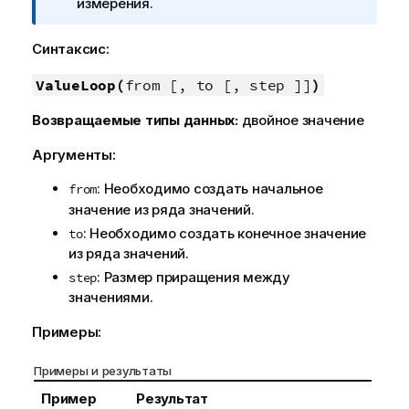
р
измерения.
а
и
ц
м
и
Синтаксис:
е
и
ч
ValueLoop(
from [, to [, step ]]
)
а
Возвращаемые типы данных:
двойное значение
н
и
Аргументы:
е
к
: Необходимо создать начальное
from
и
значение из ряда значений.
н
: Необходимо создать конечное значение
to
ф
из ряда значений.
о
: Размер приращения между
step
р
значениями.
м
а
Примеры:
ц
и
Примеры и результаты
и
Пример
Результат