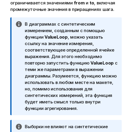
ограничивается значениями
from
и
to
, включая
промежуточные значения в приращениях шага.
П
В диаграммах с синтетическим
р
измерением, созданным с помощью
и
функции
ValueLoop
, можно указать
м
ссылку на значение измерения,
е
соответствующее определенной ячейке
ч
выражения. Для этого необходимо
а
повторно запустить функцию
ValueLoop
с
н
теми же параметрами в выражении
и
диаграммы. Разумеется, функцию можно
е
использовать в любом месте на макете,
к
но, помимо использования для
и
синтетических измерений, эта функция
н
будет иметь смысл только внутри
ф
функции агрегирования.
о
р
П
Выборки не влияют на синтетические
м