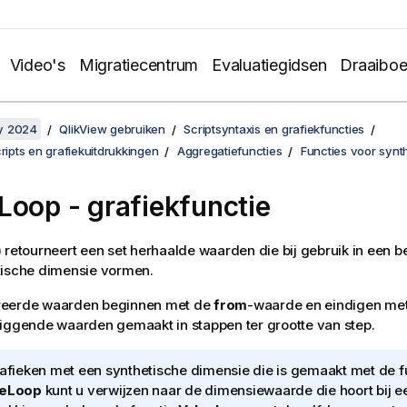
Video's
Migratiecentrum
Evaluatiegidsen
Draaibo
y 2024
QlikView gebruiken
Scriptsyntaxis en grafiekfuncties
cripts en grafiekuitdrukkingen
Aggregatiefuncties
Functies voor synt
eLoop
- grafiekfunctie
)
retourneert een set herhaalde waarden die bij gebruik in een 
tische dimensie vormen.
eerde waarden beginnen met de
from
-waarde en eindigen me
iggende waarden gemaakt in stappen ter grootte van step.
rafieken met een synthetische dimensie die is gemaakt met de f
ueLoop
kunt u verwijzen naar de dimensiewaarde die hoort bij e