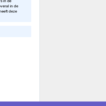
s in de
veral in de
heeft deze