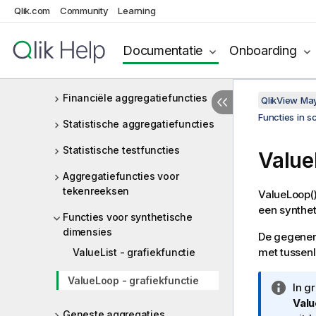
grafiekuitdrukkingen
Qlik.com
Community
Learning
Aggregatiefuncties
Basisaggregatiefuncties
Documentatie
Onboarding
Teller-aggregatiefuncties
Financiële aggregatiefuncties
QlikView Ma
Functies in s
Statistische aggregatiefuncties
Statistische testfuncties
Valu
Aggregatiefuncties voor
tekenreeksen
ValueLoop(
een synthe
Functies voor synthetische
dimensies
De gegener
met tussenl
ValueList - grafiekfunctie
ValueLoop - grafiekfunctie
I
In g
n
Val
Geneste aggregaties