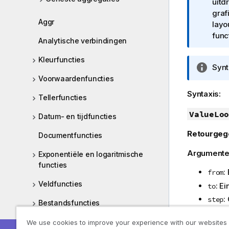
f
uitd
o
graf
Aggr
r
layo
m
func
Analytische verbindingen
a
t
Kleurfuncties
I
Synt
i
n
Voorwaardenfuncties
e
f
Syntaxis:
Tellerfuncties
o
r
ValueLoo
Datum- en tijdfuncties
m
Retourgeg
a
Documentfuncties
t
Argumente
Exponentiële en logaritmische
i
functies
e
:
from
Veldfuncties
: E
to
:
step
Bestandsfuncties
Voorbeeld
Financiële functies
We use cookies to improve your experience with our websites