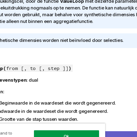
rukkingscel, door de functie
ValueLoop
met dezelfde parameter
iekuitdrukking nogmaals op te nemen. De functie kan natuurlijk o
ut worden gebruikt, maar behalve voor synthetische dimensies 
tie alleen nut binnen een aggregatiefunctie.
hetische dimensies worden niet beïnvloed door selecties.
p(
from [, to [, step ]]
)
evenstypen:
dual
n:
 Beginwaarde in de waardeset die wordt gegenereerd.
indwaarde in de waardeset die wordt gegenereerd.
 Grootte van de stap tussen waarden.
en:
 and to
Ok