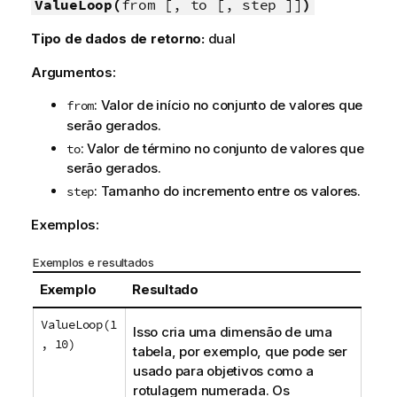
n
ValueLoop(
from [, to [, step ]]
)
f
Tipo de dados de retorno:
dual
o
r
Argumentos:
m
a
: Valor de início no conjunto de valores que
from
t
serão gerados.
i
: Valor de término no conjunto de valores que
to
v
serão gerados.
a
: Tamanho do incremento entre os valores.
step
Exemplos:
Exemplos e resultados
Exemplo
Resultado
ValueLoop(1
Isso cria uma dimensão de uma
, 10)
tabela, por exemplo, que pode ser
usado para objetivos como a
rotulagem numerada. Os