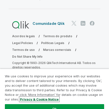
Comunidade Qlik
Acordos legais
Termos do produto
Legal Policies
Políticas Legais
Termos de uso
Marcas comerciais
Do Not Share My Info
Copyright © 1993-2026 QlikTech International AB. Todos os
direitos reservados.
We use cookies to improve your experience with our websites
and to deliver content tailored to your interests. By clicking ‘Ok’,
Participe do Programa de Modernização
you accept the use of additional cookies which may involve
data transmission to third parties. Refer to our Privacy & Cookie
do Analytics
Notice or click ‘More Information’ for details on cookie usage on
our sites.
Privacy & Cookie Notice
Modernize sem comprometer seus valiosos aplicativos
QlikView com o Programa de Modernização do Analytics.
Ok