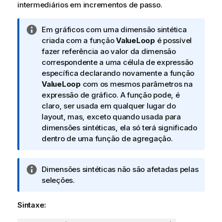
intermediários em incrementos de passo.
N
Em gráficos com uma dimensão sintética
o
criada com a função
ValueLoop
é possível
t
fazer referência ao valor da dimensão
a
correspondente a uma célula de expressão
i
específica declarando novamente a função
n
ValueLoop
com os mesmos parâmetros na
f
expressão de gráfico. A função pode, é
o
claro, ser usada em qualquer lugar do
r
layout, mas, exceto quando usada para
m
dimensões sintéticas, ela só terá significado
a
dentro de uma função de agregação.
t
i
N
Dimensões sintéticas não são afetadas pelas
v
o
seleções.
a
t
a
Sintaxe:
i