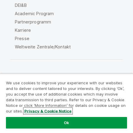
DEI&B
Academic Program
Partnerprogramm
Karriere
Presse
Weltweite Zentrale/Kontakt
Qlik Community
We use cookies to improve your experience with our websites
and to deliver content tailored to your interests. By clicking ‘Ok’,
Rechtliche Vereinbarungen
you accept the use of additional cookies which may involve
data transmission to third parties. Refer to our Privacy & Cookie
Produktbedingungen
Legal Policies
Notice or click ‘More Information’ for details on cookie usage on
Legal Policies
Benutzungsbedingungen
our sites.
Privacy & Cookie Notice
Marken
Do Not Share My Info
Ok
Copyright © 1993-2026 QlikTech International AB. Alle
Rechte vorbehalten.