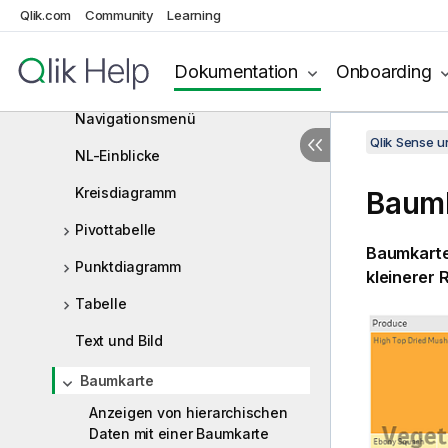
Liniendiagramm
Qlik.com
Community
Learning
Kartendiagramm
Dokumentation
Onboarding
Mekko-Diagramm
Navigationsmenü
Qlik Sense 
NL-Einblicke
Kreisdiagramm
Baum
Pivottabelle
Baumkarten
Punktdiagramm
kleinerer 
Tabelle
Text und Bild
Baumkarte
Anzeigen von hierarchischen
Daten mit einer Baumkarte