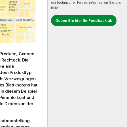
ein technischer Fehler, informieren Sie uns
bitte!
Geben Sie hier Ihr Feedback ab
Produce
,
Canned
 Rechteck. Die
ie eine
 dem Produkttyp,
als Verzweigungen
s Blattknotens hat
 In diesem Beispiel
Pimento Loaf
und
rate Dimension der
Farbdarstellung
eändert werden.