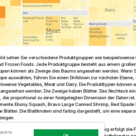
ild sehen Sie verschiedene Produktgruppen wie beispielsweise
nd
Frozen Foods
. Jede Produktgruppe besteht aus einem großen
ppen können als Zweige des Baums angesehen werden. Wenn S
pe auswählen, führen Sie einen Drilldown zur nächsten Ebene,
elsweise
Vegetables
,
Meat
und
Dairy
. Die Produkttypen können 
ngesehen werden. Die Zweige haben Blätter. Das Rechteck eine
, die proportional zu einer festgelegten Dimension der Daten ist.
lemente
Ebony Squash
,
Bravo Large Canned Shrimp
,
Red Spade 
ie Blätter. Die Blattknoten sind farbig dargestellt, um eine sepa
zeigen.
en erfolgt automatisch nach Größe. Standardmäßig erfolgt die 
 and to
Ok
ion, mit 12 Farben; dies kann jedoch im Eigenschaftsfenster g