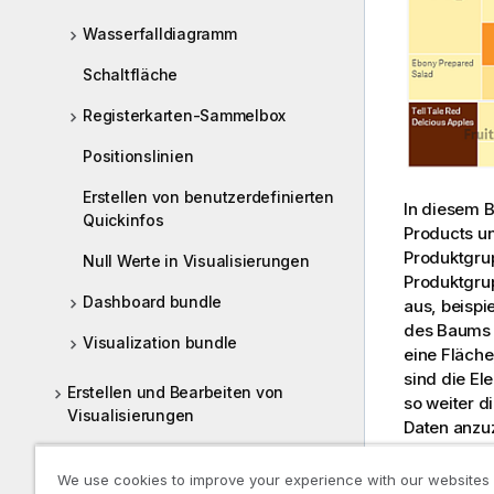
Wasserfalldiagramm
Schaltfläche
Registerkarten-Sammelbox
Positionslinien
Erstellen von benutzerdefinierten
In diesem B
Quickinfos
Products
u
Produktgru
Null Werte in Visualisierungen
Produktgrup
Dashboard bundle
aus, beispi
des Baums a
Visualization bundle
eine Fläche
sind die E
Erstellen und Bearbeiten von
so weiter d
Visualisierungen
Daten anzu
Fehlerbehebung – Erstellen von
Das Sortier
Visualisierungen
We use cookies to improve your experience with our websites
nach Dimens