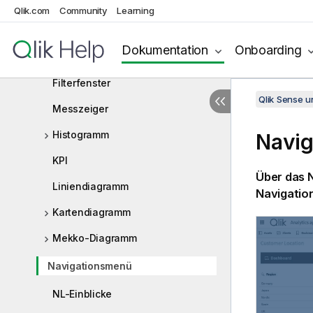
Bullet-Diagramm
Qlik.com
Community
Learning
Kombi-Diagramm
Dokumentation
Onboarding
Verteilungsdiagramm
Filterfenster
Qlik Sense 
Messzeiger
Histogramm
Navi
KPI
Über das 
Liniendiagramm
Navigatio
Kartendiagramm
Mekko-Diagramm
Navigationsmenü
NL-Einblicke