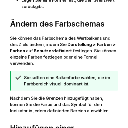
Legen Sie eine Formel fest, die den Grenzwert
zurückgibt.
Ändern des Farbschemas
Sie können das Farbschema des Wertbalkens und
des Ziels ändern, indem Sie
Darstellung > Farben >
Farben
auf
Benutzerdefiniert
festlegen. Sie können
einzelne Farben festlegen oder eine Formel
verwenden.
T
Sie sollten eine Balkenfarbe wählen, die im
i
Farbbereich visuell dominant ist.
p
p
Nachdem Sie die Grenzen hinzugefügt haben,
h
können Sie die Farbe und das Symbol für den
i
Indikator in jedem definierten Bereich auswählen.
n
w
e