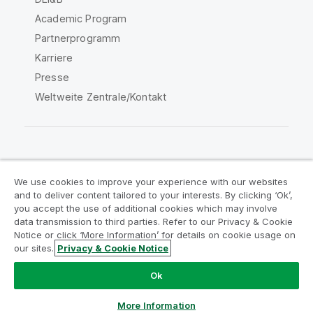
Academic Program
Partnerprogramm
Karriere
Presse
Weltweite Zentrale/Kontakt
Qlik Community
We use cookies to improve your experience with our websites
and to deliver content tailored to your interests. By clicking ‘Ok’,
Rechtliche Vereinbarungen
you accept the use of additional cookies which may involve
data transmission to third parties. Refer to our Privacy & Cookie
Produktbedingungen
Legal Policies
Notice or click ‘More Information’ for details on cookie usage on
Legal Policies
Benutzungsbedingungen
our sites.
Privacy & Cookie Notice
Marken
Do Not Share My Info
Ok
Copyright © 1993-2026 QlikTech International AB. Alle
Rechte vorbehalten.
More Information