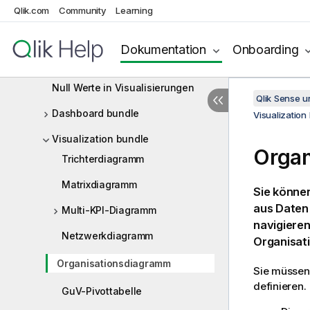
Qlik.com
Community
Learning
Positionslinien
Erstellen von benutzerdefinierten
Dokumentation
Onboarding
Quickinfos
Null Werte in Visualisierungen
Qlik Sense 
Dashboard bundle
Visualization
Visualization bundle
Organ
Trichterdiagramm
Matrixdiagramm
Sie könne
aus Daten 
Multi-KPI-Diagramm
navigieren
Netzwerkdiagramm
Organisati
Organisationsdiagramm
Sie müssen
definieren.
GuV-Pivottabelle