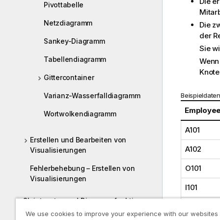
Die e
Pivottabelle
Mitar
Netzdiagramm
Die z
der R
Sankey-Diagramm
Sie w
Tabellendiagramm
Wenn 
Knote
Gittercontainer
Varianz-Wasserfalldiagramm
Beispieldate
Employee
Wortwolkendiagramm
A101
Erstellen und Bearbeiten von
A102
Visualisierungen
O101
Fehlerbehebung – Erstellen von
Visualisierungen
I101
Skriptsyntax und Diagrammfunktionen
T101
We use cookies to improve your experience with our websites