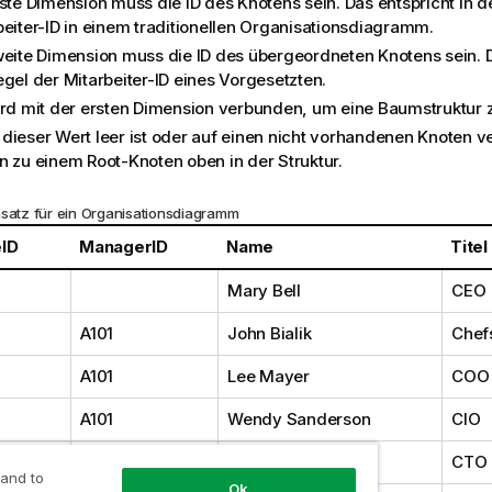
rste Dimension muss die ID des Knotens sein. Das entspricht in d
beiter-ID in einem traditionellen Organisationsdiagramm.
weite Dimension muss die ID des übergeordneten Knotens sein. D
egel der Mitarbeiter-ID eines Vorgesetzten.
ird mit der ersten Dimension verbunden, um eine Baumstruktur 
dieser Wert leer ist oder auf einen nicht vorhandenen Knoten ve
n zu einem Root-Knoten oben in der Struktur.
nsatz für ein Organisationsdiagramm
ID
ManagerID
Name
Titel
Mary Bell
CEO
A101
John Bialik
Chef
A101
Lee Mayer
COO
A101
Wendy Sanderson
CIO
A101
Asim Nawrat
CTO
 and to
Ok