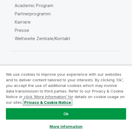
Academic Program
Partnerprogramm
Karriere
Presse
Weltweite Zentrale/Kontakt
Qlik Community
We use cookies to improve your experience with our websites
and to deliver content tailored to your interests. By clicking ‘Ok’,
Rechtliche Vereinbarungen
you accept the use of additional cookies which may involve
data transmission to third parties. Refer to our Privacy & Cookie
Produktbedingungen
Legal Policies
Notice or click ‘More Information’ for details on cookie usage on
Legal Policies
Benutzungsbedingungen
our sites.
Privacy & Cookie Notice
Marken
Do Not Share My Info
Ok
Copyright © 1993-2026 QlikTech International AB. Alle
Rechte vorbehalten.
More Information