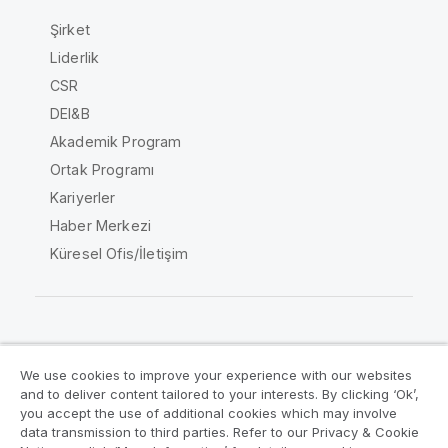
Şirket
Liderlik
CSR
DEI&B
Akademik Program
Ortak Programı
Kariyerler
Haber Merkezi
Küresel Ofis/İletişim
Qlik Topluluğu
We use cookies to improve your experience with our websites
and to deliver content tailored to your interests. By clicking ‘Ok’,
Yasal sözleşmeler
Ürün Koşulları
you accept the use of additional cookies which may involve
data transmission to third parties. Refer to our Privacy & Cookie
Legal Policies
Legal Policies