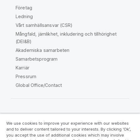
Företag
Ledning
Vårt samhällsansvar (CSR)
Mångfald, jämlikhet, inkludering och tillhörighet
(DEI&B)
Akademiska samarbeten
Samarbetsprogram
Karriär
Pressrum
Global Office/Contact
Qlik Community
We use cookies to improve your experience with our websites
and to deliver content tailored to your interests. By clicking ‘Ok’,
Juridiska avtal
Produktvillkor
you accept the use of additional cookies which may involve