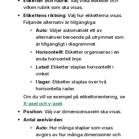
Etiketter och rubrik
: Välj vilka etiketter och
vilken rubrik som ska visas.
Etikettens riktning
: Välj hur etiketterna visas.
Följande alternativ är tillgängliga:
Auto
: Väljer automatiskt ett av
alternativen beroende på utrymmet som
är tillgängligt i diagrammet.
Horisontellt
: Etiketter organiseras i en
enda horisontell linje.
Lutad
: Etiketter staplas horisontellt i
vinkel.
I lager
: Etiketter staplas över två
horisontella rader.
Om du vill se exempel på etikettorientering, se
X-axel och y-axel
.
Position
: Välj var dimensionsaxeln ska visas.
Antal axelvärden
:
Auto
: Hur många staplar som visas
avgörs av hur många dimensioner och