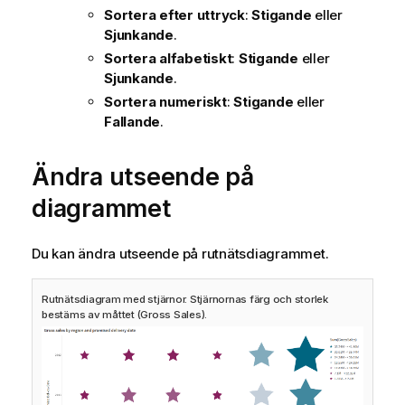
Sortera efter uttryck
:
Stigande
eller
Sjunkande
.
Sortera alfabetiskt
:
Stigande
eller
Sjunkande
.
Sortera numeriskt
:
Stigande
eller
Fallande
.
Ändra utseende på
diagrammet
Du kan ändra utseende på rutnätsdiagrammet.
Rutnätsdiagram med stjärnor. Stjärnornas färg och storlek
bestäms av måttet (Gross Sales).