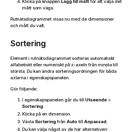
Klicka på knappen
Lägg till mått
för att välja det
mått som vägs.
Rutnätsdiagrammet visas nu med de dimensioner
och mått du valt.
Sortering
Element i rutnätsdiagrammet sorteras automatiskt
alfabetiskt eller numeriskt på x-axeln från minsta till
största. Du kan ändra sorteringsordningen för båda
axlarna i egenskapspanelen.
Gör följande:
I egenskapspanelen går du till
Utseende
>
Sortering
.
Klicka på en dimension.
Växla
Sortering
från
Auto
till
Anpassad
.
Du kan välja något av de här alternativen: