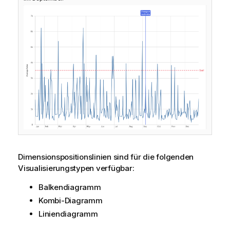
Dimensionspositionslinien sind für die folgenden
Visualisierungstypen verfügbar:
Balkendiagramm
Kombi-Diagramm
Liniendiagramm