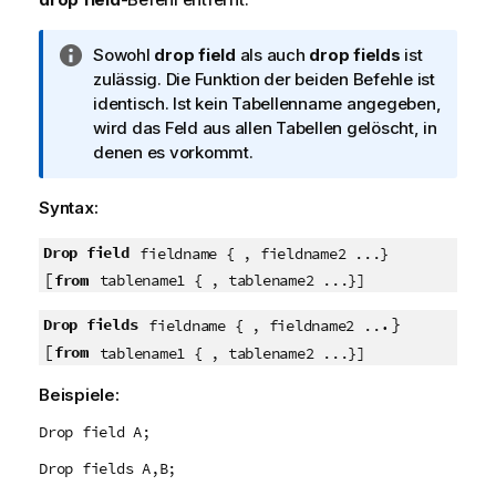
I
Sowohl
drop field
als auch
drop fields
ist
n
zulässig. Die Funktion der beiden Befehle ist
f
identisch. Ist kein Tabellenname angegeben,
o
wird das Feld aus allen Tabellen gelöscht, in
r
denen es vorkommt.
m
a
Syntax:
t
i
Drop field
fieldname { , fieldname2 ...}
o
[
from
tablename1 { , tablename2 ...}]
n
s
.}
Drop fields
fieldname { , fieldname2 ..
h
[
from
tablename1 { , tablename2 ...}]
i
Beispiele:
n
w
Drop field A;
e
Drop fields A,B;
i
s