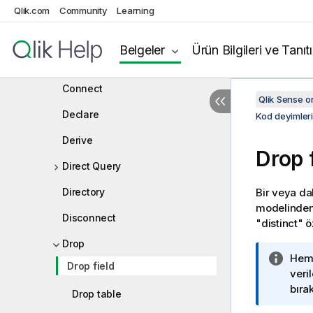
Qlik.com
Community
Binary
Learning
Comment field
Belgeler
Ürün Bilgileri ve Tanıt
Comment table
Connect
Qlik Sense 
Declare
Kod deyimler
Derive
Drop 
Direct Query
Directory
Bir veya da
modelinden 
Disconnect
"distinct" ö
Drop
B
He
Drop field
i
veri
l
bırakı
Drop table
g