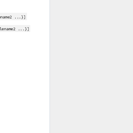
ename2 ...}]
lename2 ...}]