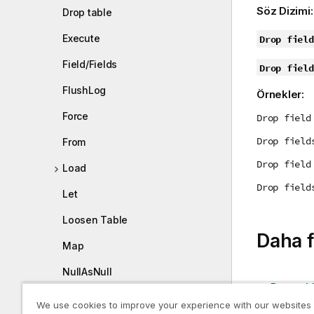
i
Söz Dizimi
Drop table
n
o
Execute
Drop field
t
Field/Fields
Drop field
u
FlushLog
Örnekler:
Force
Drop field
Drop field
From
Drop field
Load
Drop field
Let
Loosen Table
Daha f
Map
NullAsNull
Drop tab
NullAsValue
Drop
We use cookies to improve your experience with our websites