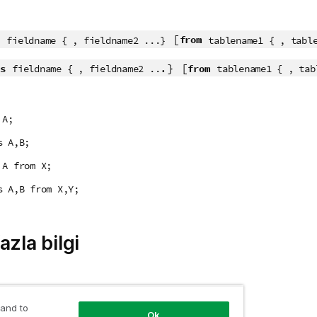
:
[
from
fieldname { , fieldname2 ...}
tablename1 { , tabl
.} [
s
from
fieldname { , fieldname2 ..
tablename1 { , tab
 A;
s A,B;
 A from X;
s A,B from X,Y;
azla bilgi
le
 and to
Ok