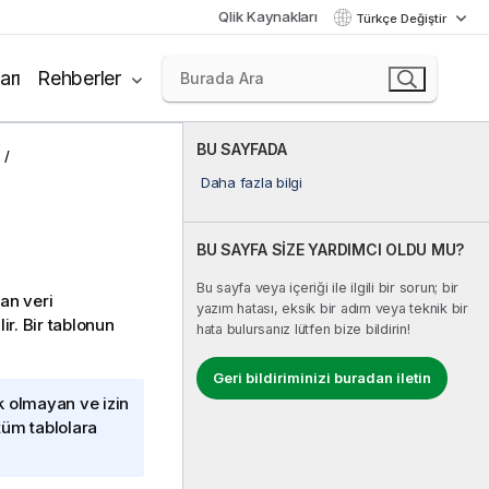
Qlik Kaynakları
Türkçe Değiştir
arı
Rehberler
BU SAYFADA
Daha fazla bilgi
BU SAYFA SİZE YARDIMCI OLDU MU?
Bu sayfa veya içeriği ile ilgili bir sorun; bir
an veri
yazım hatası, eksik bir adım veya teknik bir
lir. Bir tablonun
hata bulursanız lütfen bize bildirin!
Geri bildiriminizi buradan iletin
rk olmayan ve izin
 tüm tablolara