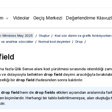
ım
Videolar
Geçiş Merkezi
Değerlendirme Kılavuzl
on Windows May 2025
Oluştur
Kod söz dizimi ve grafik fonksiyonları
i ve anahtar sözcükler
Normal kod deyimleri
Drop
field
ha fazla
Qlik Sense
alanı kod yürütmesi sırasında istenildiği zam
ve dolayısıyla bellekten
drop field
deyimi aracılığıyla bırakılabi
zelliği bir
drop field
ifadesinden sonra kaldırılır.
m
drop field
hem de
drop fields
etkileri açısından aralarında fa
len biçimlerdir. Herhangi bir tablo belirtilmemişse, alan oluştuğu
lır.