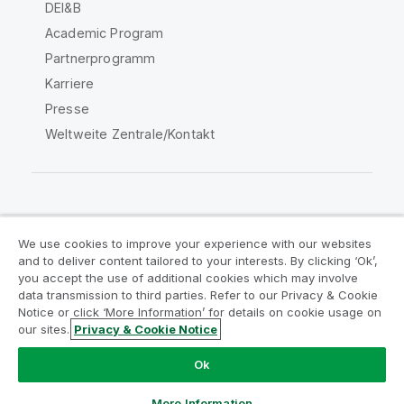
DEI&B
Academic Program
Partnerprogramm
Karriere
Presse
Weltweite Zentrale/Kontakt
Qlik Community
We use cookies to improve your experience with our websites
and to deliver content tailored to your interests. By clicking ‘Ok’,
Rechtliche Vereinbarungen
you accept the use of additional cookies which may involve
data transmission to third parties. Refer to our Privacy & Cookie
Produktbedingungen
Legal Policies
Notice or click ‘More Information’ for details on cookie usage on
Legal Policies
Benutzungsbedingungen
our sites.
Privacy & Cookie Notice
Marken
Do Not Share My Info
Ok
Copyright © 1993-2026 QlikTech International AB. Alle
Rechte vorbehalten.
More Information