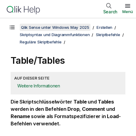
Search
Menü
Qlik Sense unter Windows May 2025
Erstellen
Skriptsyntax und Diagrammfunktionen
Skriptbefehle
Reguläre Skriptbefehle
Table/Tables
AUF DIESER SEITE
Weitere Informationen
Die Skriptschlüsselwörter
Table
und
Tables
werden in den Befehlen
Drop
,
Comment
und
Rename
sowie als Formatspezifizierer in
Load
-
Befehlen verwendet.