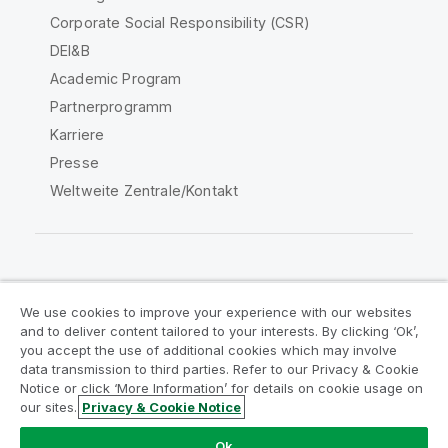
Corporate Social Responsibility (CSR)
DEI&B
Academic Program
Partnerprogramm
Karriere
Presse
Weltweite Zentrale/Kontakt
Qlik Community
We use cookies to improve your experience with our websites
and to deliver content tailored to your interests. By clicking ‘Ok’,
Rechtliche Vereinbarungen
you accept the use of additional cookies which may involve
data transmission to third parties. Refer to our Privacy & Cookie
Produktbedingungen
Legal Policies
Notice or click ‘More Information’ for details on cookie usage on
Legal Policies
Benutzungsbedingungen
our sites.
Privacy & Cookie Notice
Marken
Do Not Share My Info
Ok