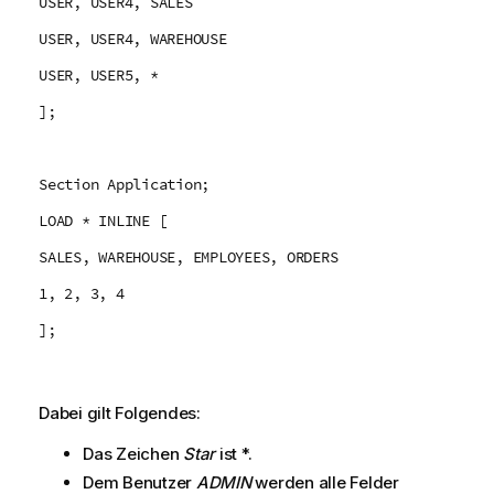
USER, USER4, SALES
USER, USER4, WAREHOUSE
USER, USER5, *
];
Section Application;
LOAD * INLINE [
SALES, WAREHOUSE, EMPLOYEES, ORDERS
1, 2, 3, 4
];
Dabei gilt Folgendes:
Das Zeichen
Star
ist *.
Dem Benutzer
ADMIN
werden alle Felder