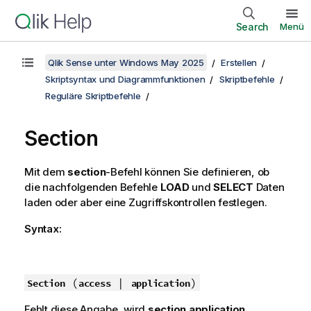
Search
Menü
Qlik Sense unter Windows May 2025
Erstellen
Skriptsyntax und Diagrammfunktionen
Skriptbefehle
Reguläre Skriptbefehle
Section
Mit dem
section
-Befehl können Sie definieren, ob
die nachfolgenden Befehle
LOAD
und
SELECT
Daten
laden oder aber eine Zugriffskontrollen festlegen.
Syntax:
(
|
)
Section
access
application
Fehlt diese Angabe, wird
section application