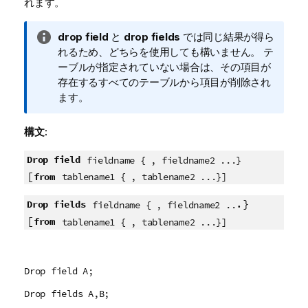
れます。
情
drop field
と
drop fields
では同じ結果が得ら
報
れるため、どちらを使用しても構いません。 テ
メ
ーブルが指定されていない場合は、その項目が
モ
存在するすべてのテーブルから項目が削除され
ます。
構文:
Drop field
fieldname { , fieldname2 ...}
[
from
tablename1 { , tablename2 ...}]
.}
Drop fields
fieldname { , fieldname2 ..
[
from
tablename1 { , tablename2 ...}]
Drop field A;
Drop fields A,B;