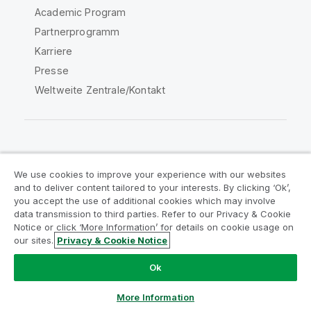
Academic Program
Partnerprogramm
Karriere
Presse
Weltweite Zentrale/Kontakt
Qlik Community
We use cookies to improve your experience with our websites
and to deliver content tailored to your interests. By clicking ‘Ok’,
Rechtliche Vereinbarungen
you accept the use of additional cookies which may involve
data transmission to third parties. Refer to our Privacy & Cookie
Produktbedingungen
Legal Policies
Notice or click ‘More Information’ for details on cookie usage on
Legal Policies
Benutzungsbedingungen
our sites.
Privacy & Cookie Notice
Marken
Do Not Share My Info
Ok
Copyright © 1993-2026 QlikTech International AB. Alle
Rechte vorbehalten.
More Information