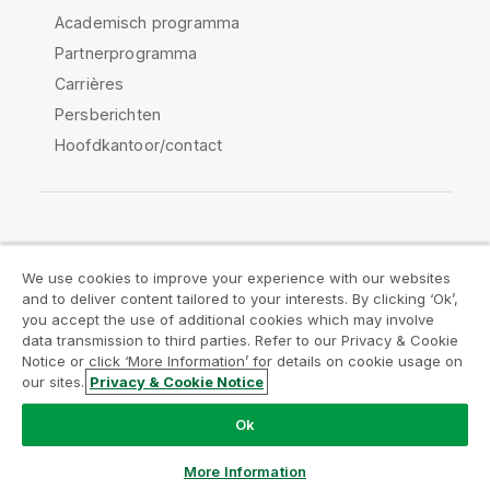
Academisch programma
Partnerprogramma
Carrières
Persberichten
Hoofdkantoor/contact
Qlik Community
We use cookies to improve your experience with our websites
and to deliver content tailored to your interests. By clicking ‘Ok’,
Juridische overeenkomsten
you accept the use of additional cookies which may involve
data transmission to third parties. Refer to our Privacy & Cookie
Productvoorwaarden
Legal Policies
Notice or click ‘More Information’ for details on cookie usage on
Legal Policies
Gebruiksvoorwaarden
our sites.
Privacy & Cookie Notice
Handelsmerken
Do Not Share My Info
Ok
Copyright © 1993-2026 QlikTech International AB. Alle
rechten voorbehouden.
More Information