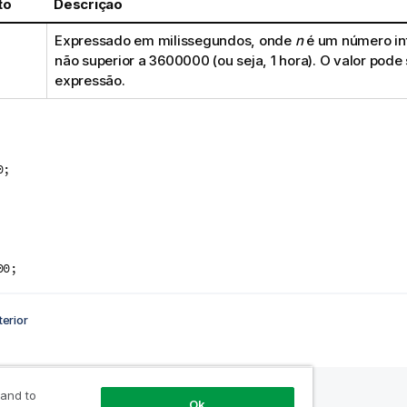
to
Descrição
Expressado em milissegundos, onde
n
é um número int
não superior a
3600000
(ou seja, 1 hora). O valor pode
expressão.
0;
:
00;
erior
 and to
Ok