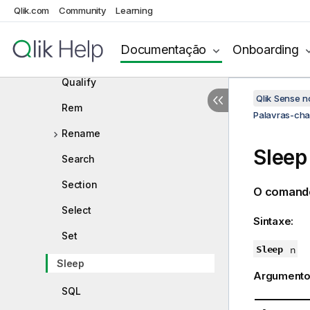
Map
Qlik.com
Community
Learning
NullAsNull
Documentação
Onboarding
NullAsValue
Qualify
Qlik Sense 
Rem
Palavras-cha
Rename
Sleep
Search
Section
O coman
Select
Sintaxe:
Set
Sleep
n
Sleep
Argumento
SQL