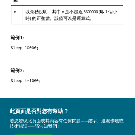
n
以毫秒說明，其中
n
是不超過
3600000
(即 1 個小
時) 的正整數。該值可以是運算式。
範例 1:
Sleep 10000;
範例 2:
Sleep t*1000;
此頁面是否對您有幫助？
若您發現此頁面或其內容有任何問題——錯字、遺漏步驟或
技術錯誤——請告知我們！