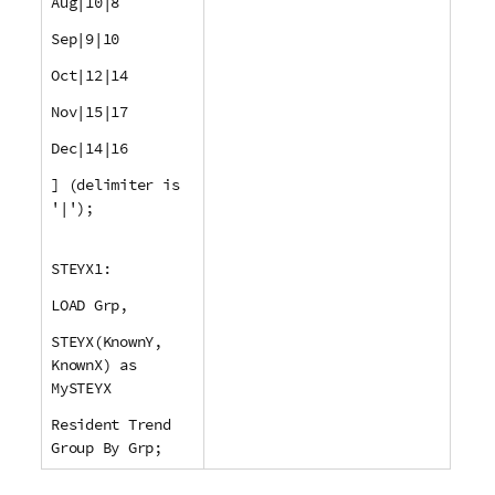
Aug|10|8
Sep|9|10
Oct|12|14
Nov|15|17
Dec|14|16
] (delimiter is
'|');
STEYX1:
LOAD Grp,
STEYX(KnownY,
KnownX) as
MySTEYX
Resident Trend
Group By Grp;