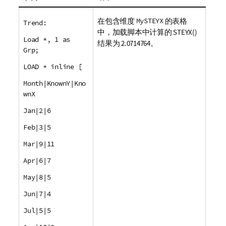
在包含维度
MySTEYX
的表格
Trend:
中，加载脚本中计算的
STEYX()
Load *, 1 as
结果为 2.0714764。
Grp;
LOAD * inline [
Month|KnownY|Kno
wnX
Jan|2|6
Feb|3|5
Mar|9|11
Apr|6|7
May|8|5
Jun|7|4
Jul|5|5