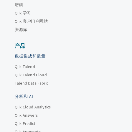
培训
Qlik 学习
Qlik 客户门户网站
资源库
产品
数据集成和质量
Qlik Talend
Qlik Talend Cloud
Talend Data Fabric
分析和 AI
Qlik Cloud Analytics
Qlik Answers
Qlik Predict
Qlik Automate