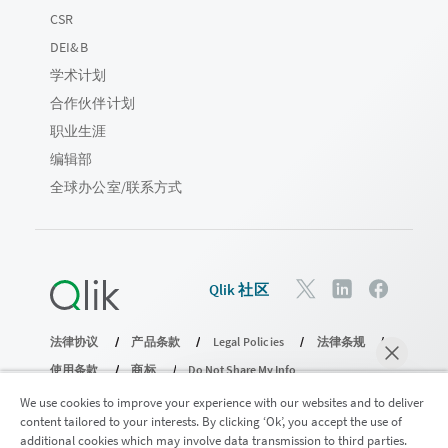
CSR
DEI&B
学术计划
合作伙伴计划
职业生涯
编辑部
全球办公室/联系方式
Qlik 社区
法律协议
产品条款
Legal Policies
法律条规
使用条款
商标
Do Not Share My Info
版权所有 © 1993-2026 QlikTech International AB。保留所有权利。
We use cookies to improve your experience with our websites and to deliver
content tailored to your interests. By clicking ‘Ok’, you accept the use of
additional cookies which may involve data transmission to third parties.