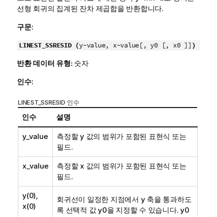
선형 회귀의 집계된 잔차 제곱합을 반환합니다.
구문:
LINEST_SSRESID (
y-value, x-value[, y0 [, x0 ]]
)
반환 데이터 유형:
숫자
인수:
LINEST_SSRESID 인수
인수
설명
y_value
측정할
y
값의 범위가 포함된 표현식 또는
필드.
x_value
측정할
x
값의 범위가 포함된 표현식 또는
필드.
y(0),
회귀선이 일정한 지점에서 y 축을 통과하도
x(0)
록 선택적 값
y0
을 지정할 수 있습니다.
y0