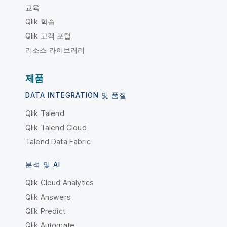
교육
Qlik 학습
Qlik 고객 포털
리소스 라이브러리
제품
DATA INTEGRATION 및 품질
Qlik Talend
Qlik Talend Cloud
Talend Data Fabric
분석 및 AI
Qlik Cloud Analytics
Qlik Answers
Qlik Predict
Qlik Automate