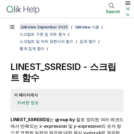
메
Search
뉴
QlikView September 2025
QlikView 사용
스크립트 구문 및 차트 함수
스크립트 및 차트 표현식의 함수
집계 함수
통계 집계 함수
LINEST_SSRESID - 스크립
트 함수
이 페이지에서
자세한 정보
LINEST_SSRESID()
는
group by
절로 정의된 여러 레코드
에서 반복되는
x-expression
및
y-expression
의 숫자 쌍
으로 표현된 일련의 좌표에 대한 등식
y=mx+b
로 정의된