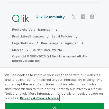
Qlik Community
Rechtliche Vereinbarungen
Produktbedingungen
Legal Policies
Legal Policies
Benutzungsbedingungen
Marken
Do Not Share My Info
Copyright © 1993-2026 QlikTech International AB. Alle
Rechte vorbehalten.
We use cookies to improve your experience with our websites
Nehmen Sie am Analyse-
and to deliver content tailored to your interests. By clicking ‘Ok’,
Modernisierungsprogramm teil
you accept the use of additional cookies which may involve
data transmission to third parties. Refer to our Privacy & Cookie
Notice or click ‘More Information’ for details on cookie usage on
Modernisieren Sie mit dem Analyse-
our sites.
Privacy & Cookie Notice
Modernisierungsprogramm, ohne Ihre wertvollen
QlikView-Apps zu gefährden.
Klicken Sie hier
für weitere
Ok