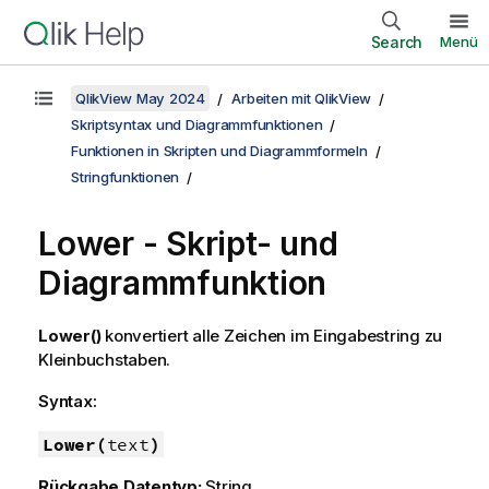
Search
Menü
QlikView May 2024
Arbeiten mit QlikView
Skriptsyntax und Diagrammfunktionen
Funktionen in Skripten und Diagrammformeln
Stringfunktionen
Lower - Skript- und
Diagrammfunktion
Lower()
konvertiert alle Zeichen im Eingabestring zu
Kleinbuchstaben.
Syntax:
Lower(
text
)
Rückgabe Datentyp:
String