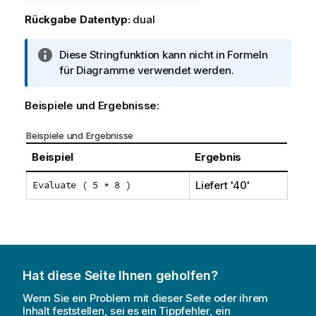
Rückgabe Datentyp:
dual
I
Diese Stringfunktion kann nicht in Formeln
n
für Diagramme verwendet werden.
f
o
Beispiele und Ergebnisse:
r
m
Beispiele und Ergebnisse
a
Beispiel
Ergebnis
t
i
Evaluate ( 5 * 8 )
Liefert
'40'
o
n
s
h
i
n
Hat diese Seite Ihnen geholfen?
w
Wenn Sie ein Problem mit dieser Seite oder ihrem
e
Inhalt feststellen, sei es ein Tippfehler, ein