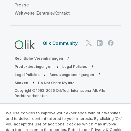
Presse
Weltweite Zentrale/Kontakt
Qlik Community
Rechtliche Vereinbarungen
Produktbedingungen
Legal Policies
Legal Policies
Benutzungsbedingungen
Marken
Do Not Share My Info
Copyright © 1993-2026 QlikTech International AB. Alle
Rechte vorbehalten.
We use cookies to improve your experience with our websites
Nehmen Sie am Analyse-
and to deliver content tailored to your interests. By clicking ‘Ok’,
Modernisierungsprogramm teil
you accept the use of additional cookies which may involve
data transmission to third parties. Refer to our Privacy & Cookie