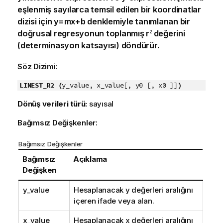
eşlenmiş sayılarca temsil edilen bir koordinatlar
dizisi için
y=mx+b
denklemiyle tanımlanan bir
doğrusal regresyonun toplanmış
r
değerini
2
(determinasyon katsayısı) döndürür.
Söz Dizimi:
LINEST_R2 (
y_value, x_value[, y0 [, x0 ]]
)
Dönüş verileri türü:
sayısal
Bağımsız Değişkenler:
Bağımsız Değişkenler
Bağımsız
Açıklama
Değişken
y_value
Hesaplanacak
y
değerleri aralığını
içeren ifade veya alan.
x_value
Hesaplanacak
x
değerleri aralığını