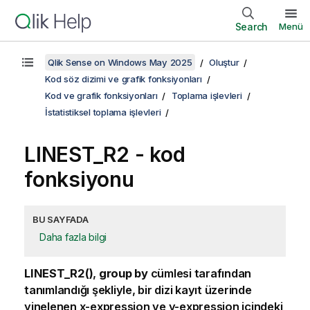
Search
Menü
Qlik Sense on Windows May 2025
Oluştur
Kod söz dizimi ve grafik fonksiyonları
Kod ve grafik fonksiyonları
Toplama işlevleri
İstatistiksel toplama işlevleri
LINEST_R2 - kod
fonksiyonu
BU SAYFADA
Daha fazla bilgi
LINEST_R2()
,
group by
cümlesi tarafından
tanımlandığı şekliyle, bir dizi kayıt üzerinde
yinelenen
x-expression
ve
y-expression
içindeki