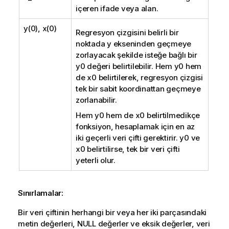
içeren ifade veya alan.
y(0), x(0)
Regresyon çizgisini belirli bir
noktada y ekseninden geçmeye
zorlayacak şekilde isteğe bağlı bir
y0
değeri belirtilebilir. Hem
y0
hem
de
x0
belirtilerek, regresyon çizgisi
tek bir sabit koordinattan geçmeye
zorlanabilir.
Hem
y0
hem de
x0
belirtilmedikçe
fonksiyon, hesaplamak için en az
iki geçerli veri çifti gerektirir.
y0
ve
x0
belirtilirse, tek bir veri çifti
yeterli olur.
Sınırlamalar:
Bir veri çiftinin herhangi bir veya her iki parçasındaki
metin değerleri,
NULL
değerler ve eksik değerler, veri