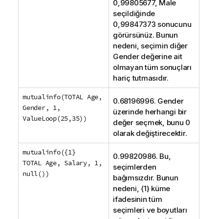
0,99805677,
Male
seçildiğinde
0,99847373 sonucunu
görürsünüz. Bunun
nedeni, seçimin diğer
Gender
değerine ait
olmayan tüm sonuçları
hariç tutmasıdır.
mutualinfo(TOTAL Age,
0.68196996.
Gender
Gender, 1,
üzerinde herhangi bir
ValueLoop(25,35))
değer seçmek, bunu 0
olarak değiştirecektir.
mutualinfo({1}
0.99820986. Bu,
TOTAL Age, Salary, 1,
seçimlerden
null())
bağımsızdır. Bunun
nedeni, {1} küme
ifadesinin tüm
seçimleri ve boyutları