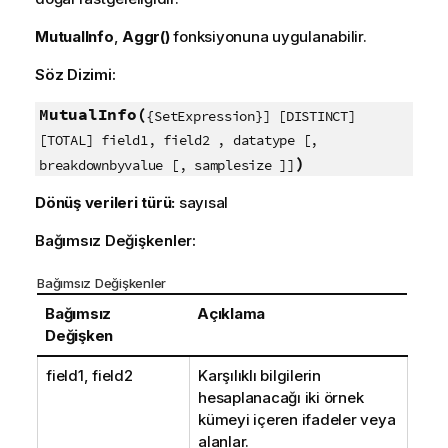
MutualInfo
,
Aggr()
fonksiyonuna uygulanabilir.
Söz Dizimi:
MutualInfo(
{SetExpression}] [DISTINCT]
[TOTAL] field1, field2 , datatype [,
)
breakdownbyvalue [, samplesize ]]
Dönüş verileri türü:
sayısal
Bağımsız Değişkenler:
Bağımsız Değişkenler
Bağımsız
Açıklama
Değişken
field1, field2
Karşılıklı bilgilerin
hesaplanacağı iki örnek
kümeyi içeren ifadeler veya
alanlar.