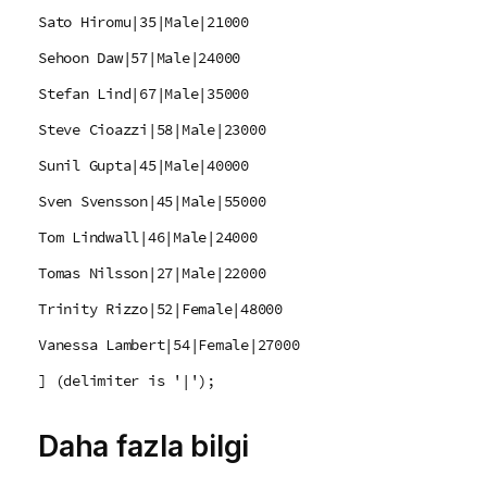
Sato Hiromu|35|Male|21000
Sehoon Daw|57|Male|24000
Stefan Lind|67|Male|35000
Steve Cioazzi|58|Male|23000
Sunil Gupta|45|Male|40000
Sven Svensson|45|Male|55000
Tom Lindwall|46|Male|24000
Tomas Nilsson|27|Male|22000
Trinity Rizzo|52|Female|48000
Vanessa Lambert|54|Female|27000
] (delimiter is '|');
Daha fazla bilgi