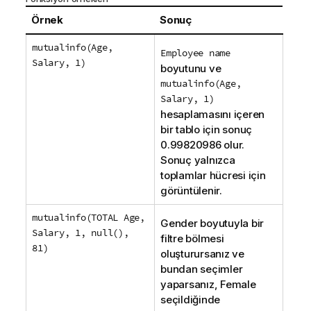
Örnek
Sonuç
mutualinfo(Age,
Employee name
Salary, 1)
boyutunu ve
mutualinfo(Age,
Salary, 1)
hesaplamasını içeren
bir tablo için sonuç
0.99820986 olur.
Sonuç yalnızca
toplamlar hücresi için
görüntülenir.
mutualinfo(TOTAL Age,
Gender
boyutuyla bir
Salary, 1, null(),
filtre bölmesi
81)
oluşturursanız ve
bundan seçimler
yaparsanız,
Female
seçildiğinde