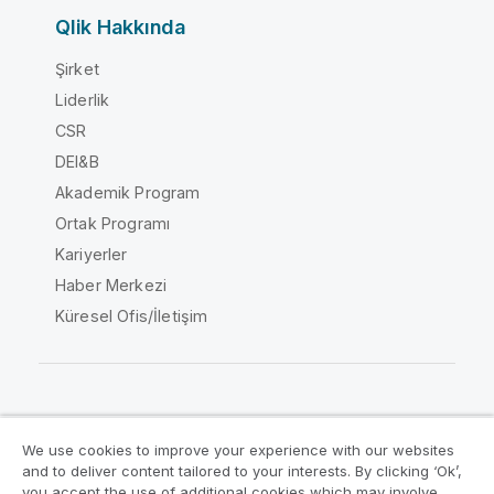
Qlik Hakkında
Şirket
Liderlik
CSR
DEI&B
Akademik Program
Ortak Programı
Kariyerler
Haber Merkezi
Küresel Ofis/İletişim
Qlik Topluluğu
We use cookies to improve your experience with our websites
and to deliver content tailored to your interests. By clicking ‘Ok’,
Yasal sözleşmeler
Ürün Koşulları
you accept the use of additional cookies which may involve