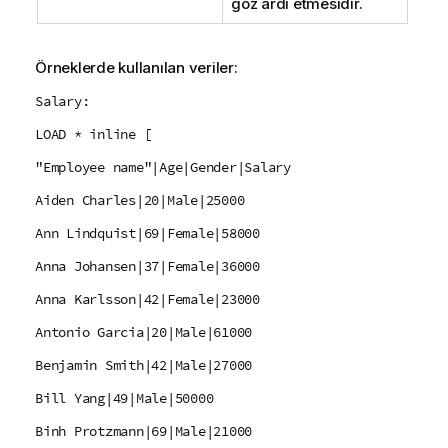
göz ardı etmesidir.
Örneklerde kullanılan veriler:
Salary:
LOAD * inline [
"Employee name"|Age|Gender|Salary
Aiden Charles|20|Male|25000
Ann Lindquist|69|Female|58000
Anna Johansen|37|Female|36000
Anna Karlsson|42|Female|23000
Antonio Garcia|20|Male|61000
Benjamin Smith|42|Male|27000
Bill Yang|49|Male|50000
Binh Protzmann|69|Male|21000