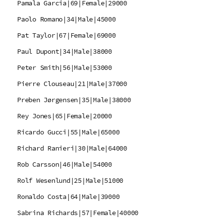
Pamala Garcia|69|Female|29000
Paolo Romano|34|Male|45000
Pat Taylor|67|Female|69000
Paul Dupont|34|Male|38000
Peter Smith|56|Male|53000
Pierre Clouseau|21|Male|37000
Preben Jørgensen|35|Male|38000
Rey Jones|65|Female|20000
Ricardo Gucci|55|Male|65000
Richard Ranieri|30|Male|64000
Rob Carsson|46|Male|54000
Rolf Wesenlund|25|Male|51000
Ronaldo Costa|64|Male|39000
Sabrina Richards|57|Female|40000