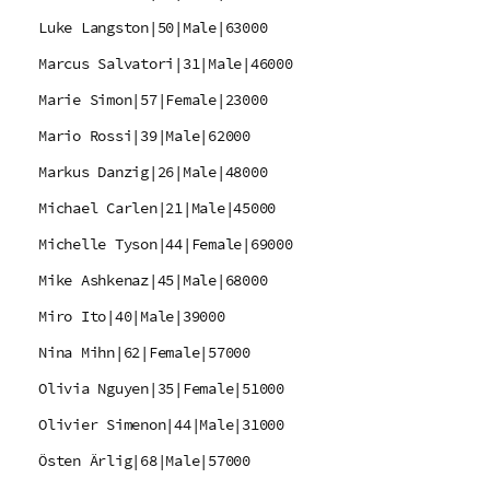
Luke Langston|50|Male|63000
Marcus Salvatori|31|Male|46000
Marie Simon|57|Female|23000
Mario Rossi|39|Male|62000
Markus Danzig|26|Male|48000
Michael Carlen|21|Male|45000
Michelle Tyson|44|Female|69000
Mike Ashkenaz|45|Male|68000
Miro Ito|40|Male|39000
Nina Mihn|62|Female|57000
Olivia Nguyen|35|Female|51000
Olivier Simenon|44|Male|31000
Östen Ärlig|68|Male|57000