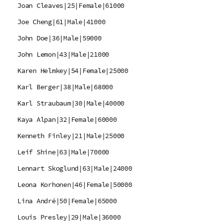
Joan Cleaves|25|Female|61000
Joe Cheng|61|Male|41000
John Doe|36|Male|59000
John Lemon|43|Male|21000
Karen Helmkey|54|Female|25000
Karl Berger|38|Male|68000
Karl Straubaum|30|Male|40000
Kaya Alpan|32|Female|60000
Kenneth Finley|21|Male|25000
Leif Shine|63|Male|70000
Lennart Skoglund|63|Male|24000
Leona Korhonen|46|Female|50000
Lina André|50|Female|65000
Louis Presley|29|Male|36000