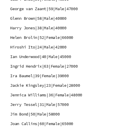
George van Zaant|59|Male|47000
Glenn Brown|58|Male|40000
Harry Jones|38|Male|40000
Helen Brolin|52|Female|66000
Hiroshi Ito|24|Male|42000
Ian Underwood|40|Male|45000
Ingrid Hendrix|63|Female|27000
Ira Baumel|39|Female|39000
Jackie Kingsley|23|Female|28000
Jennica Williams|36|Female|48000
Jerry Tessel|31|Male|57000
Jim Bond|50|Male|58000
Joan Callins|60|Female|65000