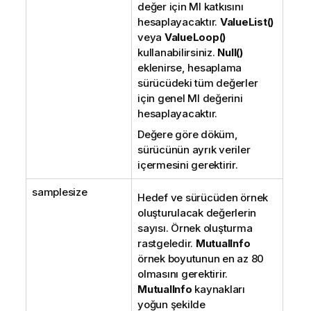
değer için MI katkısını
hesaplayacaktır.
ValueList()
veya
ValueLoop()
kullanabilirsiniz.
Null()
eklenirse, hesaplama
sürücüdeki tüm değerler
için genel MI değerini
hesaplayacaktır.
Değere göre döküm,
sürücünün ayrık veriler
içermesini gerektirir.
samplesize
Hedef ve sürücüden örnek
oluşturulacak değerlerin
sayısı. Örnek oluşturma
rastgeledir.
MutualInfo
örnek boyutunun en az 80
olmasını gerektirir.
MutualInfo
kaynakları
yoğun şekilde