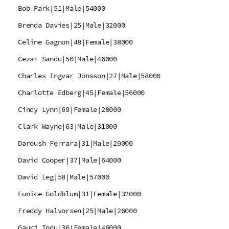
Bob Park|51|Male|54000
Brenda Davies|25|Male|32000
Celine Gagnon|48|Female|38000
Cezar Sandu|50|Male|46000
Charles Ingvar Jönsson|27|Male|58000
Charlotte Edberg|45|Female|56000
Cindy Lynn|69|Female|28000
Clark Wayne|63|Male|31000
Daroush Ferrara|31|Male|29000
David Cooper|37|Male|64000
David Leg|58|Male|57000
Eunice Goldblum|31|Female|32000
Freddy Halvorsen|25|Male|26000
Gauri Indu|36|Female|46000