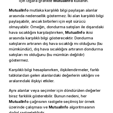
için ızgara grafikte
MutualInfo
kullanın.
MutualInfo
mutlaka karşılıklı bilgi paylaşan alanlar
arasında nedensellik göstermez. İki alan karşılıklı bilgi
paylaşabilir, ancak birbirleri için eşit sürücü
olmayabilir. Örneğin, dondurma satışları ile dışarıdaki
hava sıcaklığını karşılaştırırken,
MutualInfo
ikisi
arasında karşılıklı bilgi gösterecektir. Dondurma
satışlarını artıranın dış hava sıcaklığı mı olduğunu (bu
mümkündür), dış hava sıcaklığını artıranın dondurma
satışları mı olduğunu (bu mümkün değildir)
göstermez.
Karşılıklı bilgi hesaplanırken, ilişkilendirmeler, farklı
tablolardan gelen alanlardaki değerlerin sıklığını ve
aralarındaki ilişkiyi etkiler.
Aynı alanlar veya seçimler için döndürülen değerler
biraz farklılık gösterebilir. Bunun nedeni, her
MutualInfo
çağrısının rastgele seçilmiş bir örnek
üzerinde çalışması ve
MutualInfo
algoritmasının
doğal rastgeleliğidir.