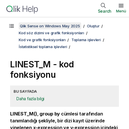
Search
Menü
Qlik Sense on Windows May 2025
Oluştur
Kod söz dizimi ve grafik fonksiyonları
Kod ve grafik fonksiyonları
Toplama işlevleri
İstatistiksel toplama işlevleri
LINEST_M - kod
fonksiyonu
BU SAYFADA
Daha fazla bilgi
LINEST_M()
,
group by
cümlesi tarafından
tanımlandığı şekliyle, bir dizi kayıt üzerinde
yinelenen
x-expression
ve
y-expression
içindeki