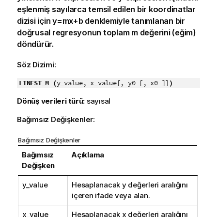
eşlenmiş sayılarca temsil edilen bir koordinatlar
dizisi için
y=mx+b
denklemiyle tanımlanan bir
doğrusal regresyonun toplam m değerini (eğim)
döndürür.
Söz Dizimi:
LINEST_M (
y_value, x_value[, y0 [, x0 ]]
)
Dönüş verileri türü:
sayısal
Bağımsız Değişkenler:
Bağımsız Değişkenler
Bağımsız
Açıklama
Değişken
y_value
Hesaplanacak
y
değerleri aralığını
içeren ifade veya alan.
x_value
Hesaplanacak
x
değerleri aralığını