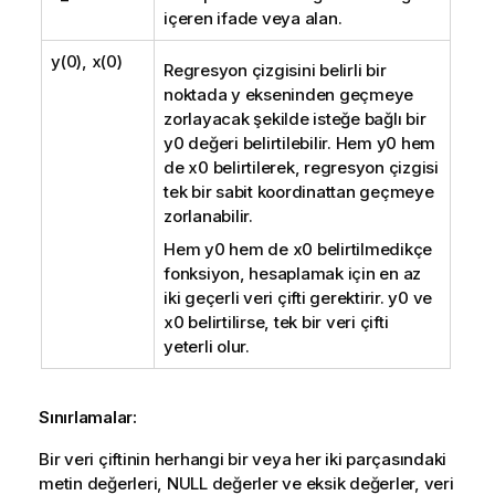
içeren ifade veya alan.
y(0), x(0)
Regresyon çizgisini belirli bir
noktada y ekseninden geçmeye
zorlayacak şekilde isteğe bağlı bir
y0
değeri belirtilebilir. Hem
y0
hem
de
x0
belirtilerek, regresyon çizgisi
tek bir sabit koordinattan geçmeye
zorlanabilir.
Hem
y0
hem de
x0
belirtilmedikçe
fonksiyon, hesaplamak için en az
iki geçerli veri çifti gerektirir.
y0
ve
x0
belirtilirse, tek bir veri çifti
yeterli olur.
Sınırlamalar:
Bir veri çiftinin herhangi bir veya her iki parçasındaki
metin değerleri,
NULL
değerler ve eksik değerler, veri