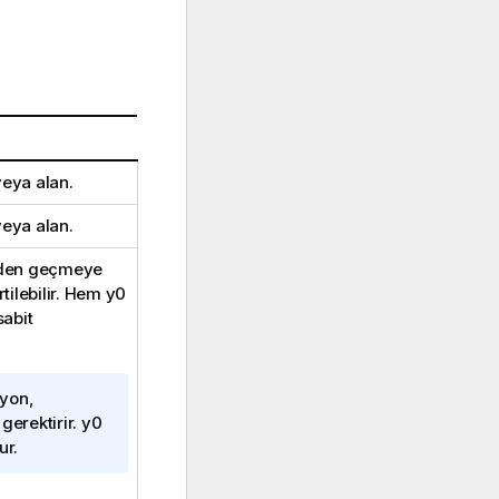
veya alan.
veya alan.
inden geçmeye
rtilebilir. Hem
y0
sabit
iyon,
 gerektirir.
y0
lur.