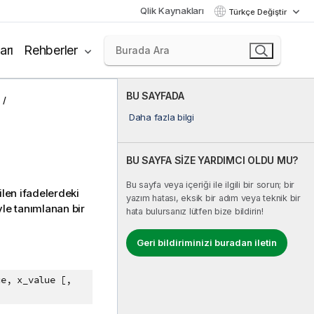
Qlik Kaynakları
Türkçe Değiştir
arı
Rehberler
BU SAYFADA
Daha fazla bilgi
BU SAYFA SİZE YARDIMCI OLDU MU?
Bu sayfa veya içeriği ile ilgili bir sorun; bir
ilen ifadelerdeki
yazım hatası, eksik bir adım veya teknik bir
le tanımlanan bir
hata bulursanız lütfen bize bildirin!
Geri bildiriminizi buradan iletin
ue, x_value [,