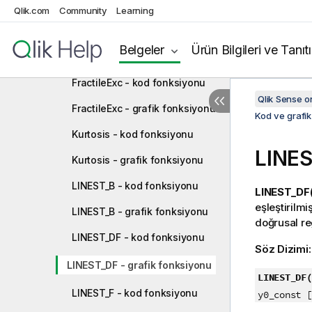
Correl - grafik fonksiyonu
Qlik.com
Community
Learning
Fractile - kod fonksiyonu
Belgeler
Ürün Bilgileri ve Tanıt
Fractile - grafik fonksiyonu
FractileExc - kod fonksiyonu
Qlik Sense 
FractileExc - grafik fonksiyonu
Kod ve grafik
Kurtosis - kod fonksiyonu
LINE
Kurtosis - grafik fonksiyonu
LINEST_B - kod fonksiyonu
LINEST_DF(
eşleştirilmiş
LINEST_B - grafik fonksiyonu
doğrusal re
LINEST_DF - kod fonksiyonu
Söz Dizimi
LINEST_DF - grafik fonksiyonu
LINEST_DF(
LINEST_F - kod fonksiyonu
y0_const [