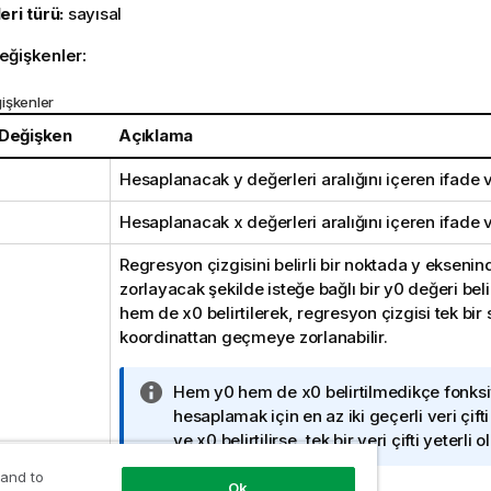
eri türü:
sayısal
eğişkenler:
işkenler
 Değişken
Açıklama
Hesaplanacak
y
değerleri aralığını içeren ifade 
Hesaplanacak
x
değerleri aralığını içeren ifade 
Regresyon çizgisini belirli bir noktada y eksen
zorlayacak şekilde isteğe bağlı bir
y0
değeri beli
hem de
x0
belirtilerek, regresyon çizgisi tek bir 
koordinattan geçmeye zorlanabilir.
B
Hem
y0
hem de
x0
belirtilmedikçe fonks
i
hesaplamak için en az iki geçerli veri çifti
l
ve
x0
belirtilirse, tek bir veri çifti yeterli o
g
 and to
i
Ok