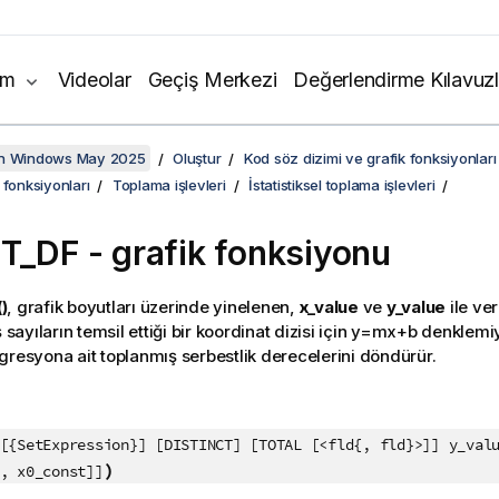
ım
Videolar
Geçiş Merkezi
Değerlendirme Kılavuzl
on Windows May 2025
Oluştur
Kod söz dizimi ve grafik fonksiyonları
 fonksiyonları
Toplama işlevleri
İstatistiksel toplama işlevleri
ST_DF
- grafik fonksiyonu
)
, grafik boyutları üzerinde yinelenen,
x_value
ve
y_value
ile ver
 sayıların temsil ettiği bir koordinat dizisi için
y=mx+b
denklemiy
gresyona ait toplanmış serbestlik derecelerini döndürür.
:
[{SetExpression}] [DISTINCT] [TOTAL [<fld{, fld}>]] y_val
)
, x0_const]]