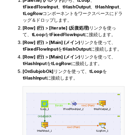
[Palette] (パレット)
から、
tLoop
、
tFixedFlowInput
、
tHashOutput
、
tHashInput
、
tLogRow
コンポーネントをワークスペースにドラ
ッグ＆ドロップします。
[Row] (行)
>
[Iterate] (反復処理)
リンクを使っ
て、
tLoop
を
tFixedFlowInput
に接続します。
[Row] (行)
>
[Main] (メイン)
リンクを使って、
tFixedFlowInput
を
tHashOutput
に接続します。
[Row] (行)
>
[Main] (メイン)
リンクを使って、
tHashInput
を
tLogRow
に接続します。
[OnSubjobOk]
リンクを使って、
tLoop
を
tHashInput
に接続します。