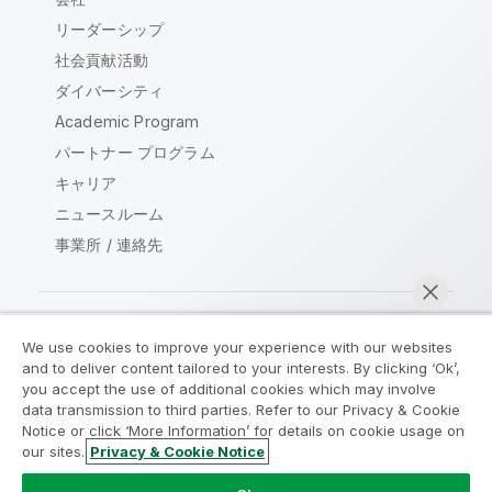
リーダーシップ
社会貢献活動
ダイバーシティ
Academic Program
パートナー プログラム
キャリア
ニュースルーム
事業所 / 連絡先
We use cookies to improve your experience with our websites
Qlik コミュニティ
and to deliver content tailored to your interests. By clicking ‘Ok’,
you accept the use of additional cookies which may involve
data transmission to third parties. Refer to our Privacy & Cookie
法的契約
製品規約
Legal Policies
Notice or click ‘More Information’ for details on cookie usage on
リーガルポリシー
利用規約
商標
our sites.
Privacy & Cookie Notice
今すぐチャット
Do Not Share My Info