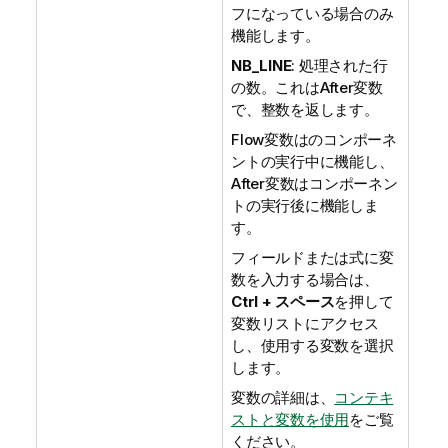
フになっている場合のみ
機能します。
NB_LINE
: 処理された行
の数。これはAfter変数
で、整数を返します。
Flow変数はのコンポーネ
ントの実行中に機能し、
After変数はコンポーネン
トの実行後に機能しま
す。
フィールドまたは式に変
数を入力する場合は、
Ctrl + スペース
を押して
変数リストにアクセス
し、使用する変数を選択
します。
変数の詳細は、
コンテキ
ストと変数を使用
をご覧
ください。