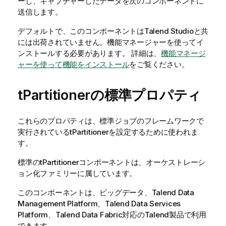
ーし、キャプチャーしたデータを次のコンポーネントに
送信します。
デフォルトで、このコンポーネントは
Talend Studio
と共
には出荷されていません。機能マネージャーを使ってイ
ンストールする必要があります。
詳細は、
機能マネージ
ャーを使って機能をインストール
をご覧ください。
tPartitionerの標準プロパティ
これらのプロパティは、
標準
ジョブのフレームワークで
実行されている
tPartitioner
を設定するために使われま
す。
標準
の
tPartitioner
コンポーネントは、
オーケストレーシ
ョン化
ファミリーに属しています。
このコンポーネントは、ビッグデータ、
Talend Data
Management Platform
、
Talend Data Services
Platform
、
Talend Data Fabric
対応の
Talend
製品で利用
できます。