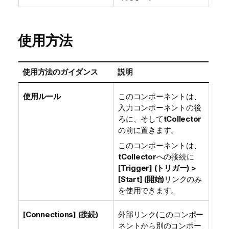
使用方法
使用方法のガイダンス
説明
使用ルール
このコンポーネントは、
入力コンポーネントの後
ろに、そして
tCollector
の前に置きます。
このコンポーネントは、
tCollector
への接続に
[Trigger] (トリガー) >
[Start] (開始)
リンクのみ
を使用できます。
[Connections] (接続)
外部リンク(このコンポー
ネントから別のコンポー