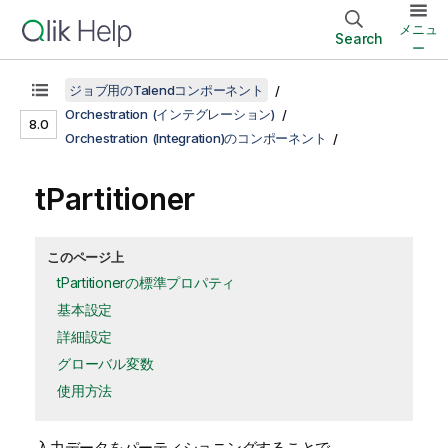
メニュ
Search
ー
ジョブ用のTalendコンポーネント
Orchestration (インテグレーション)
8.0
Orchestration (Integration)のコンポーネント
tPartitioner
このページ上
tPartitionerの標準プロパティ
基本設定
詳細設定
グローバル変数
使用方法
入力データをパーティショニングすることで、