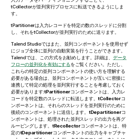
tCollector
が並列実行プロセスに転送できるようにしま
す。
tPartitioner
は入力レコードを特定の数のスレッドに分割
し、それを
tCollector
が並列実行のために送ります。
Talend Studio
ではまた、並列コンポーネントを使用せず
にジョブ全体に並列の自動実装を行うことができます。
Talend
では、この方式をお勧めします。詳細は、
データ
フローの並列化を有効にする
をご覧ください。ただし、
これらの特定の並列コンポーネントの使い方を理解する
必要がある場合は、並列コンポーネントが互いに密接に
連携して特定の処理を並列実行することを考慮しておく
必要があります:
tPartitioner
コンポーネントは、入力レ
コードを特定数のスレッドに転送します。
tCollector
コ
ンポーネントは、それらのスレッドを並列実行のために
後続のコンポーネントに送信します。
tDepartitioner
コ
ンポーネントは、処理された並列スレッドの出力を再グ
ルーピングします。
tRecollector
コンポーネントは、特
定の
tDepartitioner
コンポーネントの出力をキャプチャ