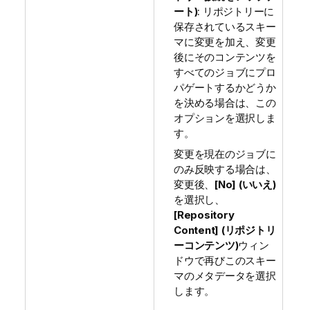
ート)
: リポジトリーに
保存されているスキー
マに変更を加え、変更
後にそのコンテンツを
すべてのジョブにプロ
パゲートするかどうか
を決める場合は、この
オプションを選択しま
す。
変更を現在のジョブに
のみ反映する場合は、
変更後、
[No] (いいえ)
を選択し、
[Repository
Content] (リポジトリ
ーコンテンツ)
ウィン
ドウで再びこのスキー
マのメタデータを選択
します。