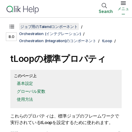
メニュ
Search
ー
ジョブ用のTalendコンポーネント
Orchestration (インテグレーション)
8.0
Orchestration (Integration)のコンポーネント
tLoop
tLoopの標準プロパティ
このページ上
基本設定
グローバル変数
使用方法
これらのプロパティは、
標準
ジョブのフレームワークで
実行されている
tLoop
を設定するために使われます。