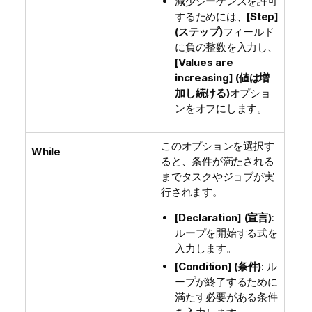
減少シーケンスを許可
するためには、
[Step]
(ステップ)
フィールド
に負の整数を入力し、
[Values are
increasing] (値は増
加し続ける)
オプショ
ンをオフにします。
このオプションを選択す
While
ると、条件が満たされる
までタスクやジョブが実
行されます。
[Declaration] (宣言)
:
ループを開始する式を
入力します。
[Condition] (条件)
: ル
ープが終了するために
満たす必要がある条件