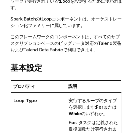
ワークで実行されている
tLoop
を設定するために使われま
す。
Spark Batch
の
tLoop
コンポーネントは、
オーケストレー
ション化
ファミリーに属しています。
このフレームワークのコンポーネントは、すべてのサブ
スクリプションベースのビッグデータ対応の
Talend
製品
および
Talend Data Fabric
で利用できます。
基本設定
プロパティ
説明
Loop Type
実行するループのタイプ
を選択します:
For
または
While
のいずれか。
For
: タスクは定義された
反復回数だけ実行されま