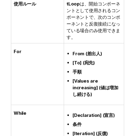
使用ルール
tLoop
は、開始コンポーネ
ントとして使用されるコン
ポーネントで、次のコンポ
ーネントと反復接続になっ
ている場合のみ使用できま
す。
For
From (差出人)
[To] (宛先)
手順
[Values are
increasing] (値は増加
し続ける)
While
[Declaration] (宣言)
条件
[Iteration] (反復)