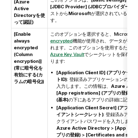
(Azure
[JDBC Provider] (JDBCプロバイダー)
ド
Active
ストから
Microsoft
が選択されている場合
Directoryを使
す。
って認証)
[Enable
このオプションを選択すると、Microsoft
always
encrypted
機能が使用され、データが暗号
encrypted
れます。このオプションを使用するために
(Column
Azure Key Vault
でシークレットを保存し
encryption)]
ります:
(常に暗号化を
[Application Client ID] (アプリ
有効にする(カ
トID)
: 登録済みアプリケーションのクラ
ラムの暗号化))
入力します。この情報は、
Azure Activ
[App registrations] (アプリの登録)
>
(基本)
の下にあるアプリの詳細に記載さ
[Application Client Secret] (
イアントシークレット)
: 登録済みアプ
クライアントパスワードを入力します
Azure Active Directory
>
[App regis
プリの登録)
>
[Certificates and se