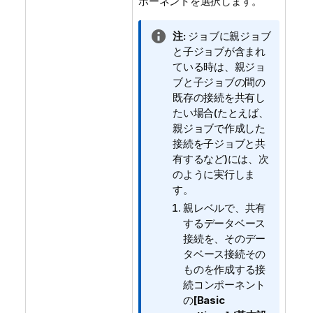
ポーネントを選択します。
情
注:
ジョブに親ジョブ
報
と子ジョブが含まれ
メ
ている時は、親ジョ
モ
ブと子ジョブの間の
既存の接続を共有し
たい場合(たとえば、
親ジョブで作成した
接続を子ジョブと共
有するなど)には、次
のように実行しま
す。
親レベルで、共有
するデータベース
接続を、そのデー
タベース接続その
ものを作成する接
続コンポーネント
の
[Basic