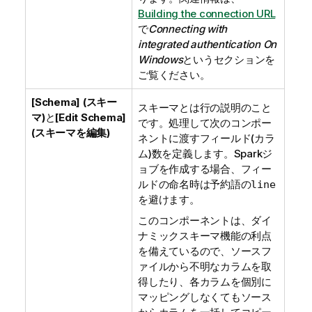
Building the connection URL
で
Connecting with
integrated authentication On
Windows
というセクションを
ご覧ください。
[Schema] (スキー
スキーマとは行の説明のこと
マ)
と
[Edit Schema]
です。処理して次のコンポー
(スキーマを編集)
ネントに渡すフィールド(カラ
ム)数を定義します。Sparkジ
ョブを作成する場合、フィー
ルドの命名時は予約語の
line
を避けます。
このコンポーネントは、ダイ
ナミックスキーマ機能の利点
を備えているので、ソースフ
ァイルから不明なカラムを取
得したり、各カラムを個別に
マッピングしなくてもソース