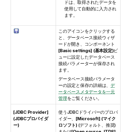
ドは、取得されたデータを
使用して自動的に入力され
ます。
このアイコンをクリックする
と、データベース接続ウィザ
ードが開き、コンポーネント
[Basic settings] (基本設定)
ビ
ューに設定したデータベース
接続パラメーターが保存され
ます。
データベース接続パラメータ
ーの設定と保存の詳細は、
デ
ータベースメタデータを一元
管理
をご覧ください。
[JDBC Provider]
使うJDBCドライバーのプロバ
(JDBCプロバイダ
イダー、
[Microsoft] (マイク
ー)
ロソフト)
(デフォルト、推奨)
または
[Open source JTDS]