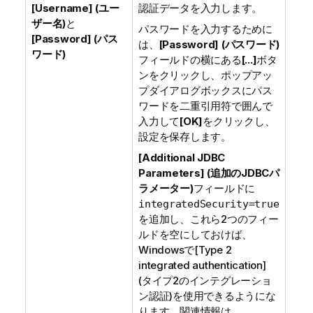
[Username] (ユー
認証データを入力します。
ザー名)
と
パスワードを入力するために
[Password] (パス
は、
[Password] (パスワード)
ワード)
フィールドの横にある
[...]
ボタ
ンをクリックし、ポップアッ
プダイアログボックスにパス
ワードを二重引用符で囲んで
入力して
[OK]
をクリックし、
設定を保存します。
[Additional JDBC
Parameters] (追加のJDBCパ
ラメーター)
フィールドに
integratedSecurity=true
を追加し、これら2つのフィー
ルドを空にしておけば、
Windows
で
[Type 2
integrated authentication]
(タイプ2のインテグレーショ
ン認証)
を使用できるようにな
ります。関連情報は、