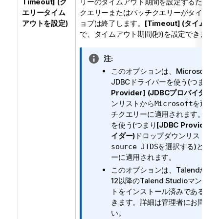
Timeout] (ク
リーのタイムアウト期間を設定するために
エリータイム
クエリーまたはバッチクエリーがタイムア
アウトを設定)
ョブは終了します。
[Timeout] (タイムア
で、タイムアウト期間(秒)を設定できます
情
注:
報
このオプションは、Microsoft
メ
JDBCドライバーを使う(つまり
[
モ
Provider] (JDBCプロバイダー)
ンリストから
を選択
Microsoft
チクエリーに適用されます。JTD
を使う(つまり
[JDBC Provider
イダー)
ドロップダウンリストか
を選択する)と、
source JTDS
ーに適用されます。
このオプションは、
Talend
が提供
12以降の
Talend Studio
マンスリ
トをインストール済みである場
きます。詳細は管理者にお問い
い。