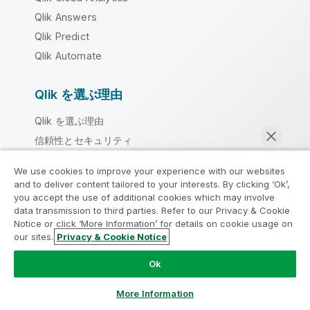
Qlik Answers
Qlik Predict
Qlik Automate
Qlik を選ぶ理由
Qlik を選ぶ理由
信頼性とセキュリティ
信頼性とプライバシー
We use cookies to improve your experience with our websites
信頼と AI
and to deliver content tailored to your interests. By clicking ‘Ok’,
you accept the use of additional cookies which may involve
AI で Qlik を選ぶ理由
data transmission to third parties. Refer to our Privacy & Cookie
Qlik との比較
Notice or click ‘More Information’ for details on cookie usage on
our sites.
Privacy & Cookie Notice
主なテクノロジー パートナー
今すぐチャット
データ ソースとターゲット
Ok
Qlik リージョン
More Information