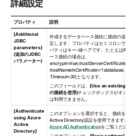
詳細設定
プロパティ
説明
[Additional
作成するデータベース接続に接続の追加プ
JDBC
定します。プロパティはセミコロンで区切
parameters]
パティはキー-値ペアです。たとえばAzure
(追加のJDBC
ース接続の場合は、
パラメーター)
encrypt=true;trustServerCertificate=fal
hostNameInCertificate=*.database.windo
Timeout=30;
となります。
このフィールドは、
[Use an existing co
の接続を使用)
チェックボックスがオンにな
は利用できません。
[Authenticate
このオプションを選択すると、接続を確立する
using Azure
Active Directory認証を使用できます。
Active
Azure AD Authentication
をご覧ください
Directory]
このオプションは、
[Basic settings] (