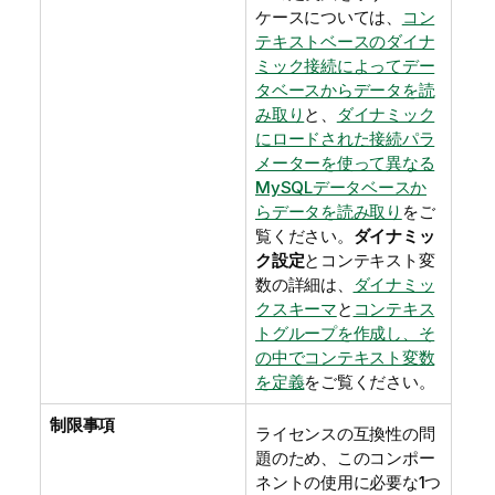
ケースについては、
コン
テキストベースのダイナ
ミック接続によってデー
タベースからデータを読
み取り
と、
ダイナミック
にロードされた接続パラ
メーターを使って異なる
MySQLデータベースか
らデータを読み取り
をご
覧ください。
ダイナミッ
ク設定
とコンテキスト変
数の詳細は、
ダイナミッ
クスキーマ
と
コンテキス
トグループを作成し、そ
の中でコンテキスト変数
を定義
をご覧ください。
制限事項
ライセンスの互換性の問
題のため、このコンポー
ネントの使用に必要な1つ