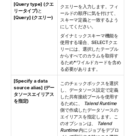
[Query type] (クエ
クエリーを入力します。フィ
リータイプ)
と
ールドの順序に気を付けて、
[Query] (クエリー)
スキーマ定義と一致するよう
にしてください。
ダイナミックスキーマ機能を
使用する場合、SELECTクエ
リーには、選択したテーブル
からすべてのカラムを取得す
るため
*
ワイルドカードを含め
る必要があります。
[Specify a data
このチェックボックスを選択
source alias] (デー
し、データソース設定で定義
タソースエイリアス
した共有接続プールを使用す
を指定)
るために、
Talend Runtime
側で作成したデータソースの
エイリアスを指定します。こ
のオプションは、
Talend
Runtime
内にジョブをデプロ