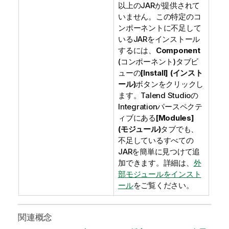
以上のJARが提供されて
いません。この特定のコ
ンポーネントに不足して
いるJARをインストール
するには、
Component
(コンポーネント)タブビ
ューの
[Install] (インスト
ール)
ボタンをクリックし
ます。
Talend Studio
の
Integration
パースペクテ
ィブにある
[Modules]
(モジュール)
タブでも、
不足しているすべての
JARを簡単に見つけて追
加できます。詳細は、
外
部モジュールをインスト
ール
をご覧ください。
関連概念