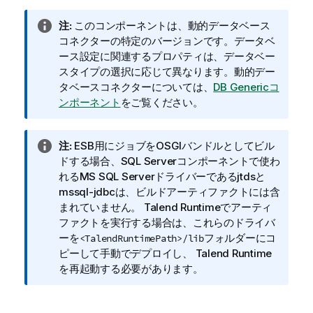
情
注:
このコンポーネントは、動的データベース
報
コネクターの特定のバージョンです。データベ
メ
ース設定に関連するプロパティは、データベー
モ
スタイプの選択に応じて異なります。動的デー
タベースコネクターについては、
DB Genericコ
ンポーネント
をご覧ください。
情
注:
ESB用にジョブをOSGIバンドルとしてビル
報
ドする場合、SQL Serverコンポーネントで使わ
メ
れるMS SQL Serverドライバーであるjtdsと
モ
mssql-jdbcは、ビルドアーティファクトには含
まれていません。
Talend Runtime
でアーティ
ファクトを実行する場合は、これらのドライバ
ーを
フォルダーにコ
<TalendRuntimePath>/lib
ピーして手動でデプロイし、
Talend Runtime
を再起動する必要があります。