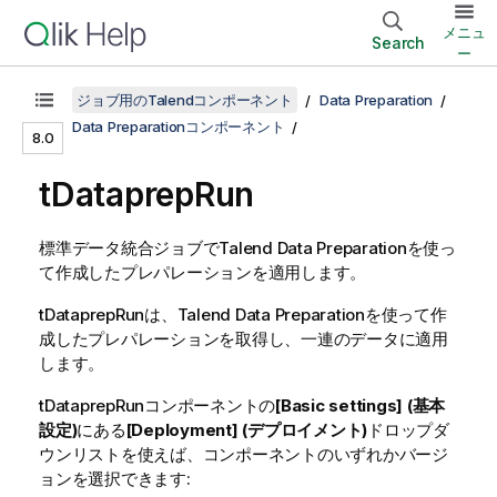
メニュ
Search
ー
ジョブ用のTalendコンポーネント
Data Preparation
Data Preparationコンポーネント
8.0
tDataprepRun
標準データ統合ジョブで
Talend Data Preparation
を使っ
て作成したプレパレーションを適用します。
tDataprepRun
は、
Talend Data Preparation
を使って作
成したプレパレーションを取得し、一連のデータに適用
します。
tDataprepRunコンポーネントの
[Basic settings] (基本
設定)
にある
[Deployment] (デプロイメント)
ドロップダ
ウンリストを使えば、コンポーネントのいずれかバージ
ョンを選択できます: