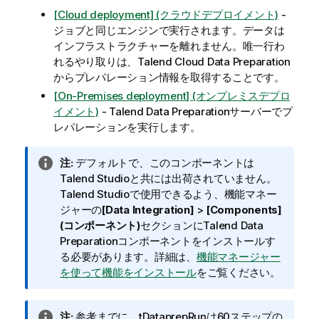
[Cloud deployment] (クラウドデプロイメント)
-
ジョブと同じエンジンで実行されます。データは
インフラストラクチャーを離れません。唯一行わ
れるやり取りは、
Talend Cloud Data Preparation
からプレパレーション情報を取得することです。
[On-Premises deployment] (オンプレミスデプロ
イメント)
-
Talend Data Preparation
サーバーでプ
レパレーションを実行します。
情
注:
デフォルトで、このコンポーネントは
報
Talend Studio
と共には出荷されていません。
メ
Talend Studio
で使用できるよう、機能マネー
モ
ジャーの
[Data Integration]
>
[Components]
(コンポーネント)
セクションに
Talend Data
Preparation
コンポーネントをインストールす
る必要があります。詳細は、
機能マネージャー
を使って機能をインストール
をご覧ください。
情
注:
参考までに、tDataprepRunは60ステップの