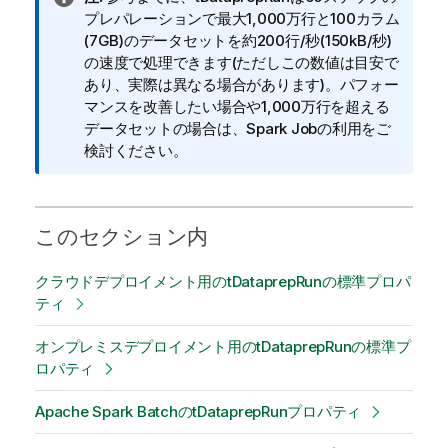
報
プレパレーションで最大1,000万行と100カラム
メ
(7GB)のデータセットを約200行/秒(150kB/秒)
モ
の速度で処理できます(ただしこの数値は目安で
あり、実際は異なる場合があります)。パフォー
マンスを改善したい場合や1,000万行を超える
データセットの場合は、Spark Jobの利用をご
検討ください。
このセクション内
クラウドデプロイメント用のtDataprepRunの標準プロパ
ティ
オンプレミスデプロイメント用のtDataprepRunの標準プ
ロパティ
Apache Spark BatchのtDataprepRunプロパティ