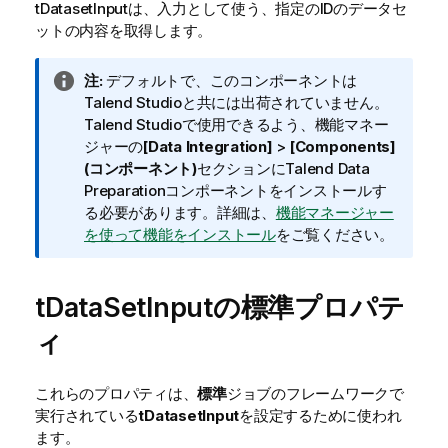
tDatasetInput
は、入力として使う、指定のIDのデータセ
ットの内容を取得します。
情
注:
デフォルトで、このコンポーネントは
報
Talend Studio
と共には出荷されていません。
メ
Talend Studio
で使用できるよう、機能マネー
モ
ジャーの
[Data Integration]
>
[Components]
(コンポーネント)
セクションに
Talend Data
Preparation
コンポーネントをインストールす
る必要があります。詳細は、
機能マネージャー
を使って機能をインストール
をご覧ください。
tDataSetInputの標準プロパテ
ィ
これらのプロパティは、
標準
ジョブのフレームワークで
実行されている
tDatasetInput
を設定するために使われ
ます。