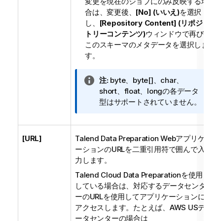
変更を現在のジョブにのみ反映する場
合は、変更後、
[No] (いいえ)
を選択
し、
[Repository Content] (リポジ
トリーコンテンツ)
ウィンドウで再び
このスキーマのメタデータを選択しま
す。
情
注:
byte、byte[]、char、
報
short、float、longの各データ
メ
型はサポートされていません。
モ
[URL]
Talend Data Preparation
Webアプリケ
ーションのURLを二重引用符で囲んで入
力します。
Talend Cloud Data Preparation
を使用
している場合は、対応するデータセンタ
ーのURLを使用してアプリケーションに
アクセスします。たとえば、AWS USデ
ータセンターの場合は