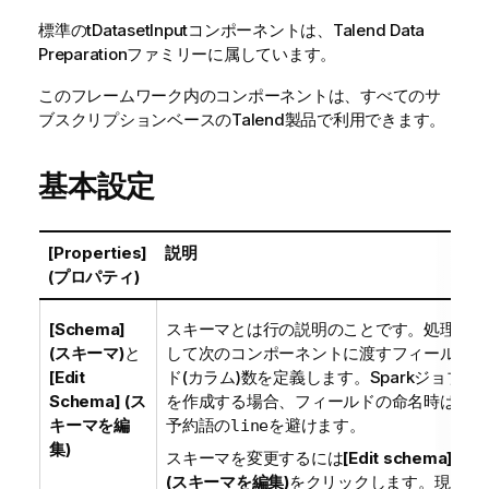
標準
の
tDatasetInput
コンポーネントは、
Talend Data
Preparation
ファミリーに属しています。
このフレームワーク内のコンポーネントは、すべてのサ
ブスクリプションベースの
Talend
製品で利用できます。
基本設定
[Properties]
説明
(プロパティ)
[Schema]
スキーマとは行の説明のことです。処理
(スキーマ)
と
して次のコンポーネントに渡すフィール
[Edit
ド(カラム)数を定義します。Sparkジョブ
Schema] (ス
を作成する場合、フィールドの命名時は
キーマを編
予約語の
を避けます。
line
集)
スキーマを変更するには
[Edit schema]
(スキーマを編集)
をクリックします。現