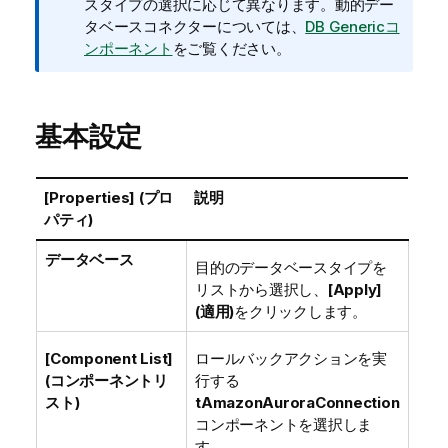
モ
スタイプの選択に応じて異なります。動的デー
タベースコネクターについては、
DB Genericコ
ンポーネント
をご覧ください。
基本設定
[Properties] (プロ
説明
パティ)
データベース
目的のデータベースタイプを
リストから選択し、
[Apply]
(適用)
をクリックします。
[Component List]
ロールバックアクションを実
(コンポーネントリ
行する
スト)
tAmazonAuroraConnection
コンポーネントを選択しま
す。