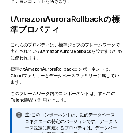
クションコミットを防ぎます。
tAmazonAuroraRollbackの標
準プロパティ
これらのプロパティは、
標準
ジョブのフレームワークで
実行されている
tAmazonAuroraRollback
を設定するため
に使われます。
標準
の
tAmazonAuroraRollback
コンポーネントは、
Cloud
ファミリーと
データベース
ファミリーに属してい
ます。
このフレームワーク内のコンポーネントは、すべての
Talend
製品で利用できます。
情
注:
このコンポーネントは、動的データベース
報
コネクターの特定のバージョンです。データベ
メ
ース設定に関連するプロパティは、データベー