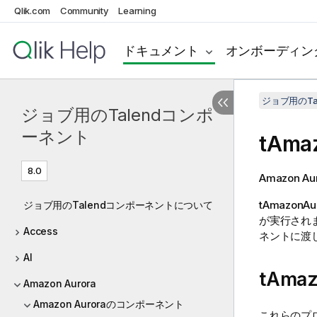
Qlik.com
Community
Learning
ドキュメント
オンボーディン
ジョブ用のTa
ジョブ用のTalendコンポ
ーネント
tAmaz
8.0
Amazon
tAmazonAur
ジョブ用のTalendコンポーネントについて
が実行され
Access
ネントに渡
AI
tAma
Amazon Aurora
Amazon Auroraのコンポーネント
これらのプ