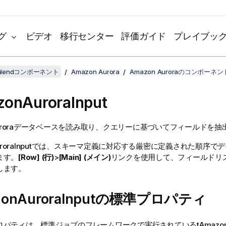
グ
ビデオ
移行センター
評価ガイド
プレイブッ
lendコンポーネント
Amazon Aurora
Amazon Auroraのコンポーネン
onAuroraInput
 Auroraデータベースを読み取り、クエリーに基づいてフィールドを
oraInput
では、スキーマ定義に対応する厳密に定義された順序でデ
ます。
[Row] (行)
>
[Main] (メイン)
リンクを使用して、フィールドリ
します。
zonAuroraInputの標準プロパティ
ロパティは、
標準
ジョブのフレームワークで実行されている
tAmazon