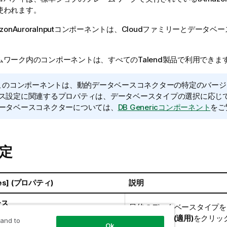
使われます。
zonAuroraInput
コンポーネントは、
Cloud
ファミリーと
データベー
ムワーク内のコンポーネントは、すべての
Talend
製品で利用できま
このコンポーネントは、動的データベースコネクターの特定のバージ
ス設定に関連するプロパティは、データベースタイプの選択に応じ
ータベースコネクターについては、
DB Genericコンポーネント
をご
定
ies] (プロパティ)
説明
ース
目的のデータベースタイプを
し、
[Apply] (適用)
をクリッ
 and to
Ok