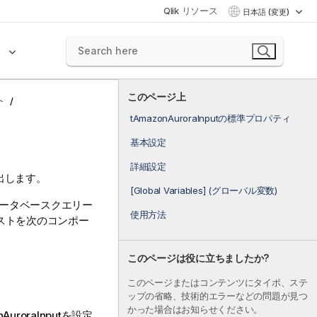
Qlik リソース
日本語 (変更)
ク
このページ上
ト
tAmazonAuroraInputの標準プロパティ
基本設定
詳細設定
抽出します。
[Global Variables] (グローバル変数)
ータベースクエリー
使用方法
ストを次のコンポー
このページは役に立ちましたか?
このページまたはコンテンツにタイポ、ステ
ップの省略、技術的エラーなどの問題が見つ
かった場合はお知らせください。
AuroraInput
を設定