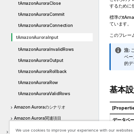
tAmazonAuroraClose
するために
tAmazonAuroraCommit
標準
の
tAma
ています。
tAmazonAuroraConnection
このフレー
tAmazonAuroraInput
tAmazonAuroraInvalidRows
情
注:
報
ベー
tAmazonAuroraOutput
メ
的デ
モ
tAmazonAuroraRollback
tAmazonAuroraRow
基本設
tAmazonAuroraValidRows
Amazon Auroraのシナリオ
[Propert
Amazon Aurora関連項目
データベ
We use cookies to improve your experience with our websites
Amazon DocumentDB