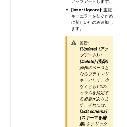
アップデートします。
[Insert Ignore]
: 重複
キーエラーを防ぐため
に新しい行のみ追加し
ます。
情
警告:
報
[Update] (アッ
メ
プデート)
と
モ
[Delete] (削除)
操作のベースと
なるプライマリ
キーとして、少
なくとも1つの
カラムを指定す
る必要がありま
す。それには、
[Edit schema]
(スキーマを編
集)
をクリック