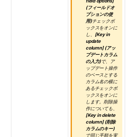
field options]
(フィールドオ
プションの使
用)
チェックボ
ックスをオンに
し、
[Key in
update
column] (アッ
プデートカラム
の入力)
で、ア
ップデート操作
のベースとする
カラム名の横に
あるチェックボ
ックスをオンに
します。削除操
作についても、
[Key in delete
column] (削除
カラムのキー)
で同じ手順を実