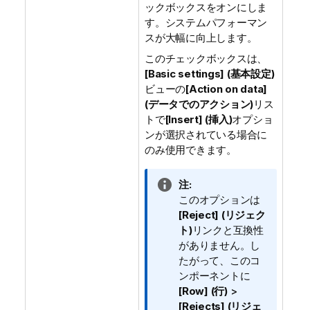
ックボックスをオンにしま
す。システムパフォーマン
スが大幅に向上します。
このチェックボックスは、
[Basic settings] (基本設定)
ビューの
[Action on data]
(データでのアクション)
リス
トで
[Insert] (挿入)
オプショ
ンが選択されている場合に
のみ使用できます。
情
注:
報
このオプションは
メ
[Reject] (リジェク
モ
ト)
リンクと互換性
がありません。し
たがって、このコ
ンポーネントに
[Row] (行)
>
[Rejects] (リジェ