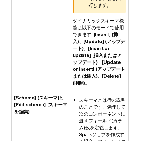
行します。
ダイナミックスキーマ機
能は以下のモードで使用
できます:
[Insert] (挿
入)
、
[Update] (アップデ
ート)
、
[Insert or
update] (挿入またはア
ップデート)
、
[Update
or insert] (アップデート
または挿入)
、
[Delete]
(削除)
。
[Schema] (スキーマ)
と
スキーマとは行の説明
[Edit schema] (スキーマ
のことです。処理して
を編集)
次のコンポーネントに
渡すフィールド(カラ
ム)数を定義します。
Sparkジョブを作成す