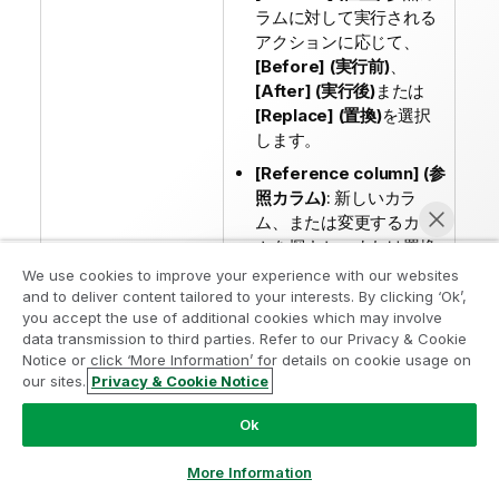
ラムに対して実行される
アクションに応じて、
[Before] (実行前)
、
[After] (実行後)
または
[Replace] (置換)
を選択
します。
[Reference column] (参
照カラム)
: 新しいカラ
ム、または変更するカラ
ムを探すか、または置換
するために
We use cookies to improve your experience with our websites
tAmazonAuroraOutput
and to deliver content tailored to your interests. By clicking ‘Ok’,
you accept the use of additional cookies which may involve
使える参照カラムを入力
data transmission to third parties. Refer to our Privacy & Cookie
します。
Notice or click ‘More Information’ for details on cookie usage on
our sites.
Privacy & Cookie Notice
今すぐチャット
フィールドオプショ
対応するカラムのリクエス
Ok
ンの使用
トをカスタマイズする場
合、特に、データに対して
More Information
複数のアクションが実行さ