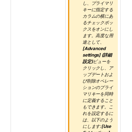
し、プライマリ
キーに指定する
カラムの横にあ
るチェックボッ
クスをオンにし
ます。高度な用
途として、
[Advanced
settings] (詳細
設定)
ビューを
クリックし、ア
ップデートおよ
び削除オペレー
ションのプライ
マリキーを同時
に定義すること
もできます。こ
れを設定するに
は、以下のよう
にします:
[Use