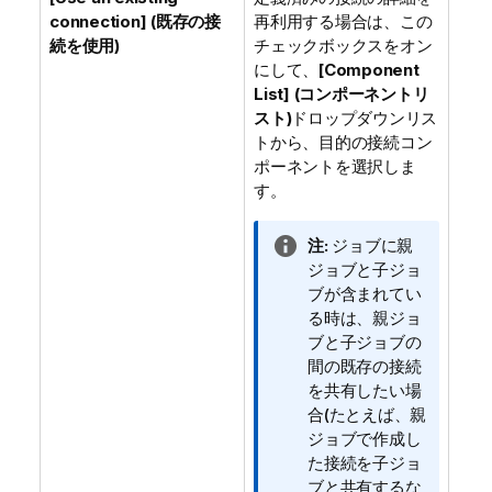
connection] (既存の接
再利用する場合は、この
続を使用)
チェックボックスをオン
にして、
[Component
List] (コンポーネントリ
スト)
ドロップダウンリス
トから、目的の接続コン
ポーネントを選択しま
す。
情
注:
ジョブに親
報
ジョブと子ジョ
メ
ブが含まれてい
モ
る時は、親ジョ
ブと子ジョブの
間の既存の接続
を共有したい場
合(たとえば、親
ジョブで作成し
た接続を子ジョ
ブと共有するな