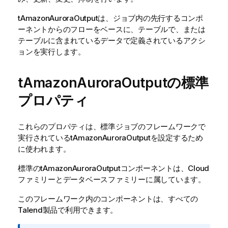
tAmazonAuroraOutput
は、ジョブ内の先行するコンポ
ーネントからのフローをベースに、テーブルで、または
テーブルに含まれているデータで定義されているアクシ
ョンを実行します。
tAmazonAuroraOutputの標準
プロパティ
これらのプロパティは、
標準
ジョブのフレームワークで
実行されている
tAmazonAuroraOutput
を設定するため
に使われます。
標準
の
tAmazonAuroraOutput
コンポーネントは、
Cloud
ファミリーと
データベース
ファミリーに属しています。
このフレームワーク内のコンポーネントは、すべての
Talend
製品で利用できます。