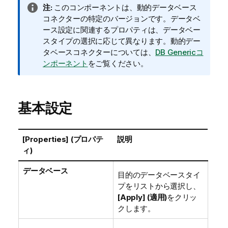
情
注:
このコンポーネントは、動的データベース
報
コネクターの特定のバージョンです。データベ
メ
ース設定に関連するプロパティは、データベー
モ
スタイプの選択に応じて異なります。動的デー
タベースコネクターについては、
DB Genericコ
ンポーネント
をご覧ください。
基本設定
[Properties] (プロパテ
説明
ィ)
データベース
目的のデータベースタイ
プをリストから選択し、
[Apply] (適用)
をクリッ
クします。